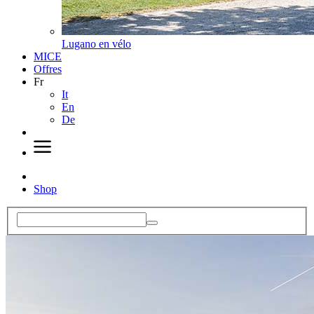
Lugano en vélo
MICE
Offres
Fr
It
En
De
Shop