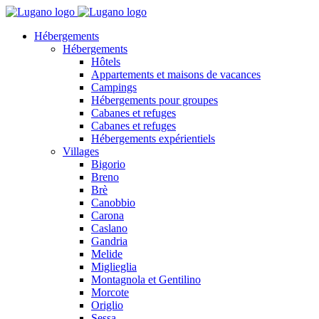
Hébergements
Hébergements
Hôtels
Appartements et maisons de vacances
Campings
Hébergements pour groupes
Cabanes et refuges
Cabanes et refuges
Hébergements expérientiels
Villages
Bigorio
Breno
Brè
Canobbio
Carona
Caslano
Gandria
Melide
Miglieglia
Montagnola et Gentilino
Morcote
Origlio
Sessa