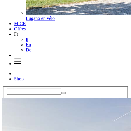
Lugano en vélo
MICE
Offres
Fr
It
En
De
Shop