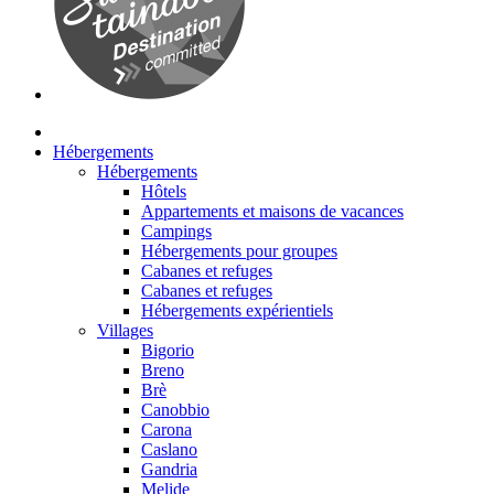
Hébergements
Hébergements
Hôtels
Appartements et maisons de vacances
Campings
Hébergements pour groupes
Cabanes et refuges
Cabanes et refuges
Hébergements expérientiels
Villages
Bigorio
Breno
Brè
Canobbio
Carona
Caslano
Gandria
Melide