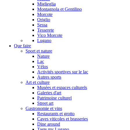
Miglieglia
Montagnola et Gentilino
Morcote
Origlio
Sessa
Tesserete
Vico Morcote
Lugano
Que faire
Sport et nature
Nature
Lac
Vélos
Activités sportives sur le lac
Autres sports
Art et culture
Musées et espaces culturels
Galeries d'art
Patrimoine culturel
Street art
Gastronomie et vins
Restaurants et grotto
Caves viticoles et brasseries
Dine around
Taste my Lugano