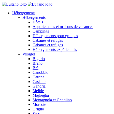
Hébergements
Hébergements
Hôtels
Appartements et maisons de vacances
Campings
Hébergements pour groupes
Cabanes et refuges
Cabanes et refuges
Hébergements expérientiels
Villages
Bigorio
Breno
Brè
Canobbio
Carona
Caslano
Gandria
Melide
Miglieglia
Montagnola et Gentilino
Morcote
Origlio
Sessa