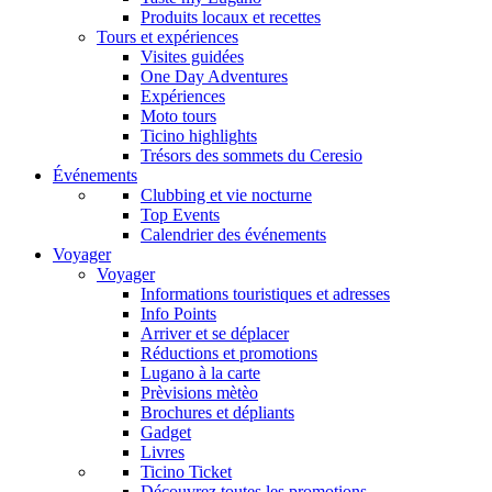
Produits locaux et recettes
Tours et expériences
Visites guidées
One Day Adventures
Expériences
Moto tours
Ticino highlights
Trésors des sommets du Ceresio
Événements
Clubbing et vie nocturne
Top Events
Calendrier des événements
Voyager
Voyager
Informations touristiques et adresses
Info Points
Arriver et se déplacer
Réductions et promotions
Lugano à la carte
Prèvisions mètèo
Brochures et dépliants
Gadget
Livres
Ticino Ticket
Découvrez toutes les promotions