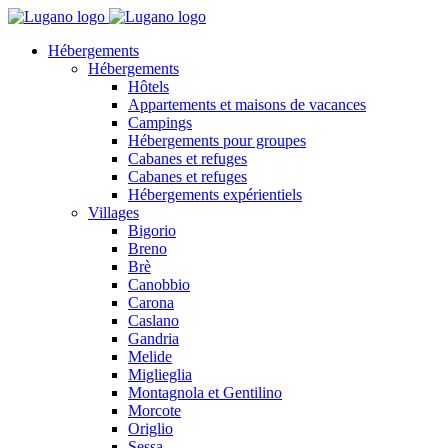
Hébergements
Hébergements
Hôtels
Appartements et maisons de vacances
Campings
Hébergements pour groupes
Cabanes et refuges
Cabanes et refuges
Hébergements expérientiels
Villages
Bigorio
Breno
Brè
Canobbio
Carona
Caslano
Gandria
Melide
Miglieglia
Montagnola et Gentilino
Morcote
Origlio
Sessa