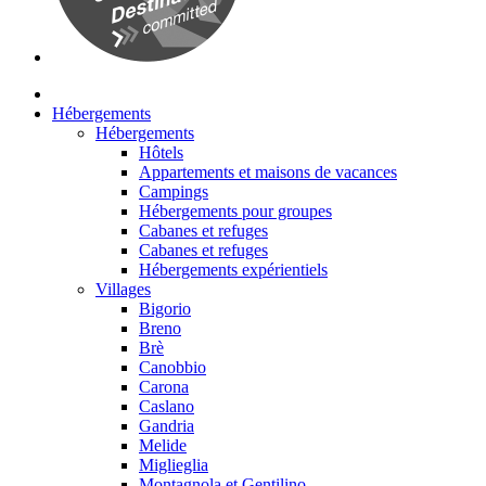
Hébergements
Hébergements
Hôtels
Appartements et maisons de vacances
Campings
Hébergements pour groupes
Cabanes et refuges
Cabanes et refuges
Hébergements expérientiels
Villages
Bigorio
Breno
Brè
Canobbio
Carona
Caslano
Gandria
Melide
Miglieglia
Montagnola et Gentilino