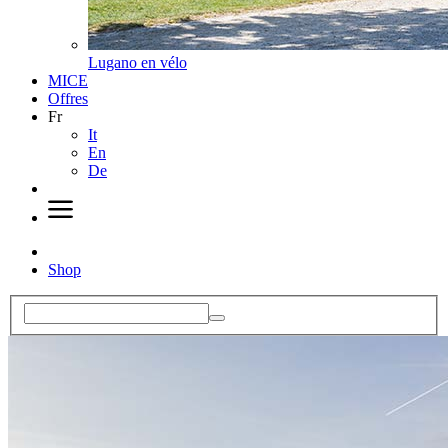
Lugano en vélo
MICE
Offres
Fr
It
En
De
Shop