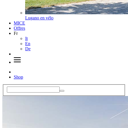
Lugano en vélo
MICE
Offres
Fr
It
En
De
Shop