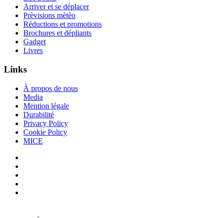
Arriver et se déplacer
Prèvisions mètèo
Réductions et promotions
Brochures et dépliants
Gadget
Livres
Links
À propos de nous
Media
Mention légale
Durabilité
Privacy Policy
Cookie Policy
MICE