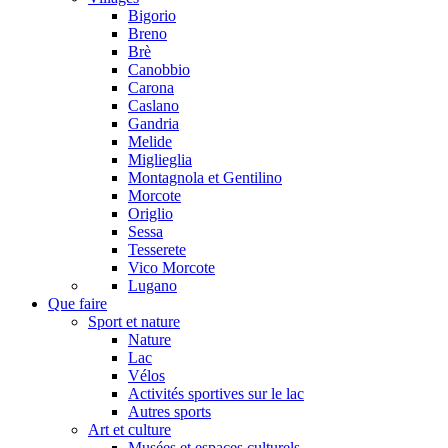
Bigorio
Breno
Brè
Canobbio
Carona
Caslano
Gandria
Melide
Miglieglia
Montagnola et Gentilino
Morcote
Origlio
Sessa
Tesserete
Vico Morcote
Lugano
Que faire
Sport et nature
Nature
Lac
Vélos
Activités sportives sur le lac
Autres sports
Art et culture
Musées et espaces culturels