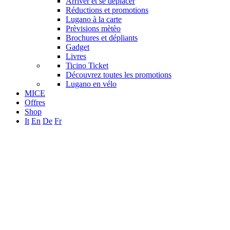
Arriver et se déplacer
Réductions et promotions
Lugano à la carte
Prèvisions mètèo
Brochures et dépliants
Gadget
Livres
Ticino Ticket
Découvrez toutes les promotions
Lugano en vélo
MICE
Offres
Shop
It
En
De
Fr