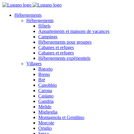
Hébergements
Hébergements
Hôtels
Appartements et maisons de vacances
Campings
Hébergements pour groupes
Cabanes et refuges
Cabanes et refuges
Hébergements expérientiels
Villages
Bigorio
Breno
Brè
Canobbio
Carona
Caslano
Gandria
Melide
Miglieglia
Montagnola et Gentilino
Morcote
Origlio
Sessa