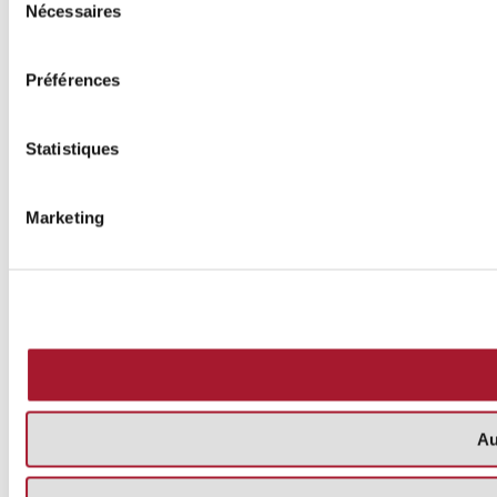
Nécessaires
du
consentement
Préférences
Statistiques
Marketing
Au