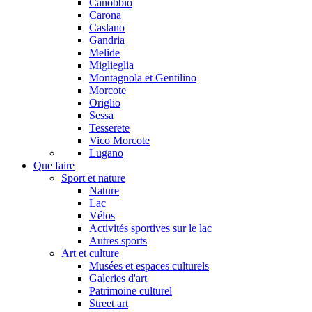
Canobbio
Carona
Caslano
Gandria
Melide
Miglieglia
Montagnola et Gentilino
Morcote
Origlio
Sessa
Tesserete
Vico Morcote
Lugano
Que faire
Sport et nature
Nature
Lac
Vélos
Activités sportives sur le lac
Autres sports
Art et culture
Musées et espaces culturels
Galeries d'art
Patrimoine culturel
Street art