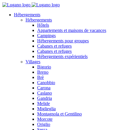
Hébergements
Hébergements
Hôtels
Appartements et maisons de vacances
Campings
Hébergements pour groupes
Cabanes et refuges
Cabanes et refuges
Hébergements expérientiels
Villages
Bigorio
Breno
Brè
Canobbio
Carona
Caslano
Gandria
Melide
Miglieglia
Montagnola et Gentilino
Morcote
Origlio
Sessa