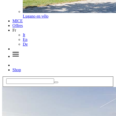
Lugano en vélo
MICE
Offres
Fr
It
En
De
Shop