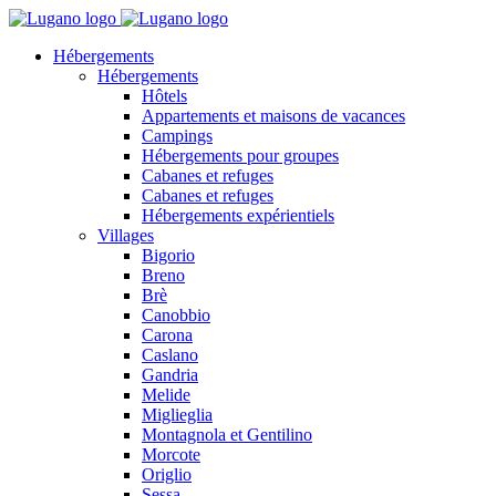
Hébergements
Hébergements
Hôtels
Appartements et maisons de vacances
Campings
Hébergements pour groupes
Cabanes et refuges
Cabanes et refuges
Hébergements expérientiels
Villages
Bigorio
Breno
Brè
Canobbio
Carona
Caslano
Gandria
Melide
Miglieglia
Montagnola et Gentilino
Morcote
Origlio
Sessa