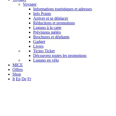
Voyager
Informations touristiques et adresses
Info Points
Arriver et se déplacer
Réductions et promotions
Lugano à la carte
Prèvisions mètèo
Brochures et dépliants
Gadget
Livres
Ticino Ticket
Découvrez toutes les promotions
Lugano en vélo
MICE
Offres
Shop
It
En
De
Fr