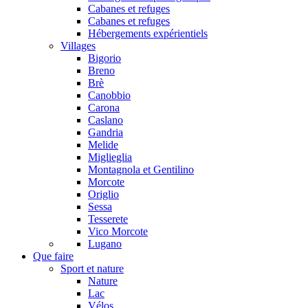
Cabanes et refuges
Cabanes et refuges
Hébergements expérientiels
Villages
Bigorio
Breno
Brè
Canobbio
Carona
Caslano
Gandria
Melide
Miglieglia
Montagnola et Gentilino
Morcote
Origlio
Sessa
Tesserete
Vico Morcote
Lugano
Que faire
Sport et nature
Nature
Lac
Vélos