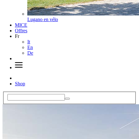
Lugano en vélo
MICE
Offres
Fr
It
En
De
Shop