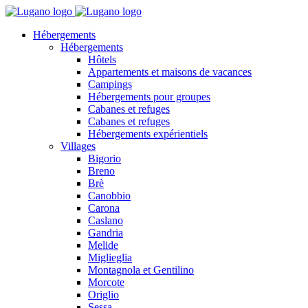
Hébergements
Hébergements
Hôtels
Appartements et maisons de vacances
Campings
Hébergements pour groupes
Cabanes et refuges
Cabanes et refuges
Hébergements expérientiels
Villages
Bigorio
Breno
Brè
Canobbio
Carona
Caslano
Gandria
Melide
Miglieglia
Montagnola et Gentilino
Morcote
Origlio
Sessa