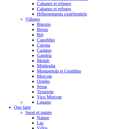
Cabanes et refuges
Cabanes et refuges
Hébergements expérientiels
Villages
Bigorio
Breno
Brè
Canobbio
Carona
Caslano
Gandria
Melide
Miglieglia
Montagnola et Gentilino
Morcote
Origlio
Sessa
Tesserete
Vico Morcote
Lugano
Que faire
Sport et nature
Nature
Lac
Vélos