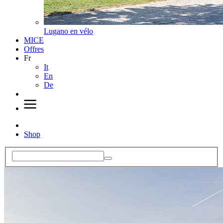
Lugano en vélo
MICE
Offres
Fr
It
En
De
Shop