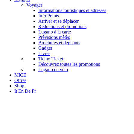
Voyager
Informations touristiques et adresses
Info Points
Arriver et se déplacer
Réductions et promotions
Lugano à la carte
Prèvisions mètèo
Brochures et dépliants
Gadget
Livres
Ticino Ticket
Découvrez toutes les promotions
Lugano en vélo
MICE
Offres
Shop
It
En
De
Fr