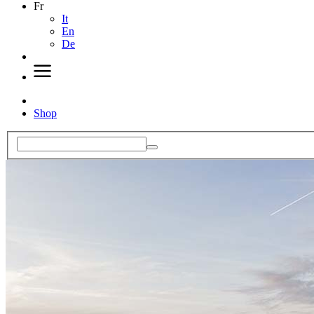
Fr
It
En
De
Shop