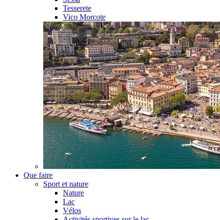
Tesserete
Vico Morcote
Que faire
Sport et nature
Nature
Lac
Vélos
Activités sportives sur le lac