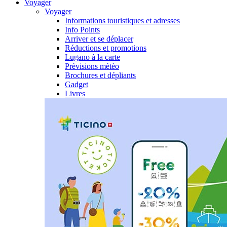
Voyager
Voyager
Informations touristiques et adresses
Info Points
Arriver et se déplacer
Réductions et promotions
Lugano à la carte
Prèvisions mètèo
Brochures et dépliants
Gadget
Livres