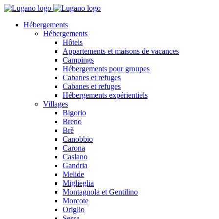
Hébergements
Hébergements
Hôtels
Appartements et maisons de vacances
Campings
Hébergements pour groupes
Cabanes et refuges
Cabanes et refuges
Hébergements expérientiels
Villages
Bigorio
Breno
Brè
Canobbio
Carona
Caslano
Gandria
Melide
Miglieglia
Montagnola et Gentilino
Morcote
Origlio
Sessa