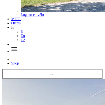
Lugano en vélo
MICE
Offres
Fr
It
En
De
Shop