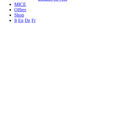
MICE
Offres
Shop
It
En
De
Fr