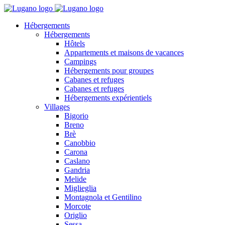
Hébergements
Hébergements
Hôtels
Appartements et maisons de vacances
Campings
Hébergements pour groupes
Cabanes et refuges
Cabanes et refuges
Hébergements expérientiels
Villages
Bigorio
Breno
Brè
Canobbio
Carona
Caslano
Gandria
Melide
Miglieglia
Montagnola et Gentilino
Morcote
Origlio
Sessa