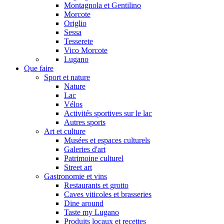
Montagnola et Gentilino
Morcote
Origlio
Sessa
Tesserete
Vico Morcote
Lugano
Que faire
Sport et nature
Nature
Lac
Vélos
Activités sportives sur le lac
Autres sports
Art et culture
Musées et espaces culturels
Galeries d'art
Patrimoine culturel
Street art
Gastronomie et vins
Restaurants et grotto
Caves viticoles et brasseries
Dine around
Taste my Lugano
Produits locaux et recettes