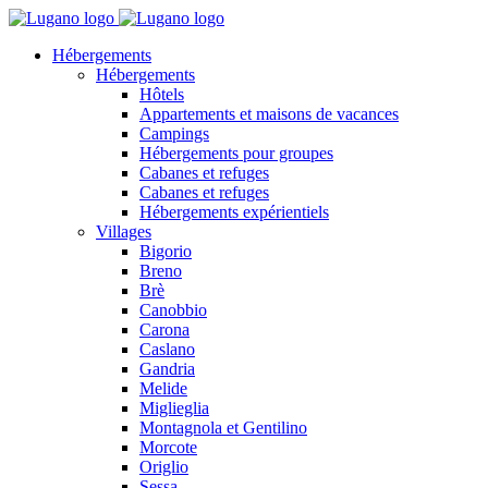
Hébergements
Hébergements
Hôtels
Appartements et maisons de vacances
Campings
Hébergements pour groupes
Cabanes et refuges
Cabanes et refuges
Hébergements expérientiels
Villages
Bigorio
Breno
Brè
Canobbio
Carona
Caslano
Gandria
Melide
Miglieglia
Montagnola et Gentilino
Morcote
Origlio
Sessa