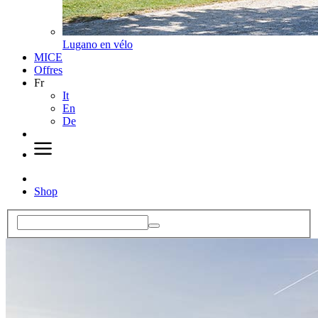
Lugano en vélo
MICE
Offres
Fr
It
En
De
Shop