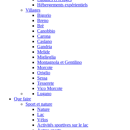
Hébergements expérientiels
Villages
Bigorio
Breno
Brè
Canobbio
Carona
Caslano
Gandria
Melide
Miglieglia
Montagnola et Gentilino
Morcote
Origlio
Sessa
Tesserete
Vico Morcote
Lugano
Que faire
Sport et nature
Nature
Lac
Vélos
Activités sportives sur le lac