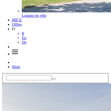
Lugano en vélo
MICE
Offres
Fr
It
En
De
Shop