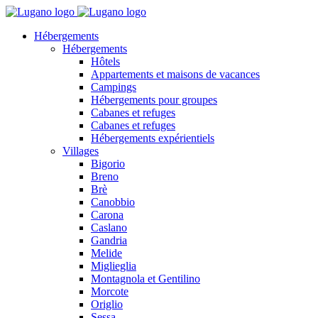
Hébergements
Hébergements
Hôtels
Appartements et maisons de vacances
Campings
Hébergements pour groupes
Cabanes et refuges
Cabanes et refuges
Hébergements expérientiels
Villages
Bigorio
Breno
Brè
Canobbio
Carona
Caslano
Gandria
Melide
Miglieglia
Montagnola et Gentilino
Morcote
Origlio
Sessa