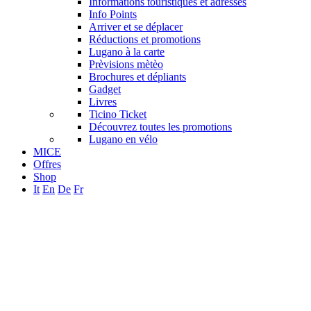
Informations touristiques et adresses
Info Points
Arriver et se déplacer
Réductions et promotions
Lugano à la carte
Prèvisions mètèo
Brochures et dépliants
Gadget
Livres
Ticino Ticket
Découvrez toutes les promotions
Lugano en vélo
MICE
Offres
Shop
It
En
De
Fr