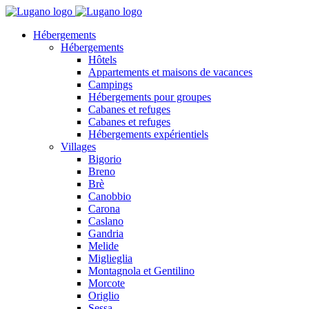
Hébergements
Hébergements
Hôtels
Appartements et maisons de vacances
Campings
Hébergements pour groupes
Cabanes et refuges
Cabanes et refuges
Hébergements expérientiels
Villages
Bigorio
Breno
Brè
Canobbio
Carona
Caslano
Gandria
Melide
Miglieglia
Montagnola et Gentilino
Morcote
Origlio
Sessa