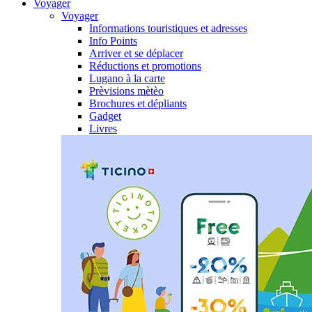
Voyager
Voyager
Informations touristiques et adresses
Info Points
Arriver et se déplacer
Réductions et promotions
Lugano à la carte
Prèvisions mètèo
Brochures et dépliants
Gadget
Livres