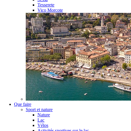
Tesserete
Vico Morcote
Que faire
Sport et nature
Nature
Lac
Vélos
Activités sportives sur le lac