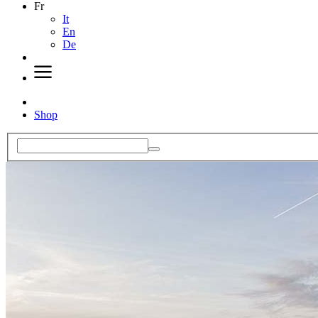
Fr
It
En
De
Shop