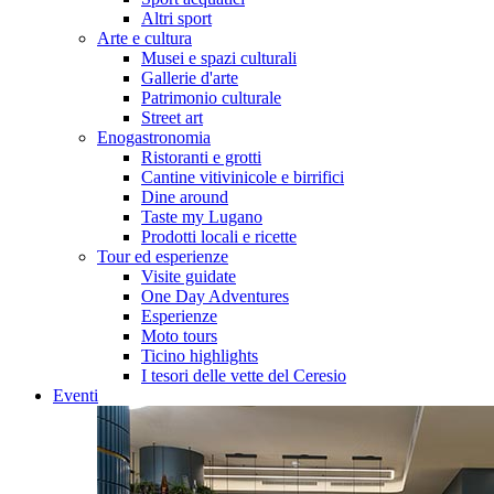
Altri sport
Arte e cultura
Musei e spazi culturali
Gallerie d'arte
Patrimonio culturale
Street art
Enogastronomia
Ristoranti e grotti
Cantine vitivinicole e birrifici
Dine around
Taste my Lugano
Prodotti locali e ricette
Tour ed esperienze
Visite guidate
One Day Adventures
Esperienze
Moto tours
Ticino highlights
I tesori delle vette del Ceresio
Eventi