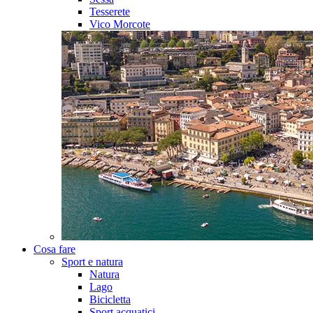
Tesserete
Vico Morcote
Cosa fare
Sport e natura
Natura
Lago
Bicicletta
Sport acquatici