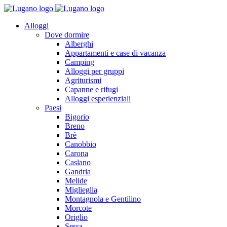
Alloggi
Dove dormire
Alberghi
Appartamenti e case di vacanza
Camping
Alloggi per gruppi
Agriturismi
Capanne e rifugi
Alloggi esperienziali
Paesi
Bigorio
Breno
Brè
Canobbio
Carona
Caslano
Gandria
Melide
Miglieglia
Montagnola e Gentilino
Morcote
Origlio
Sessa