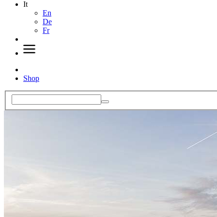
It
En
De
Fr
Shop