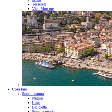
Tesserete
Vico Morcote
Cosa fare
Sport e natura
Natura
Lago
Bicicletta
Sport acquatici