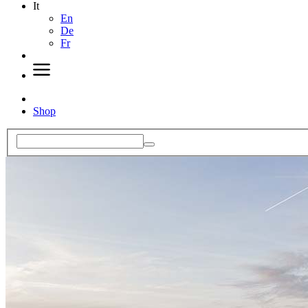
It
En
De
Fr
Shop