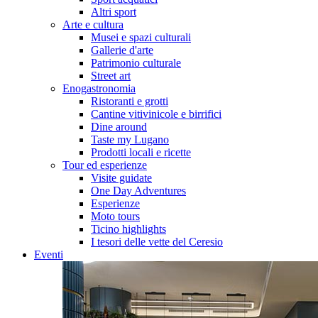
Altri sport
Arte e cultura
Musei e spazi culturali
Gallerie d'arte
Patrimonio culturale
Street art
Enogastronomia
Ristoranti e grotti
Cantine vitivinicole e birrifici
Dine around
Taste my Lugano
Prodotti locali e ricette
Tour ed esperienze
Visite guidate
One Day Adventures
Esperienze
Moto tours
Ticino highlights
I tesori delle vette del Ceresio
Eventi