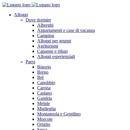
Alloggi
Dove dormire
Alberghi
Appartamenti e case di vacanza
Camping
Alloggi per gruppi
Agriturismi
Capanne e rifugi
Alloggi esperienziali
Paesi
Bigorio
Breno
Brè
Canobbio
Carona
Caslano
Gandria
Melide
Miglieglia
Montagnola e Gentilino
Morcote
Origlio
Sessa