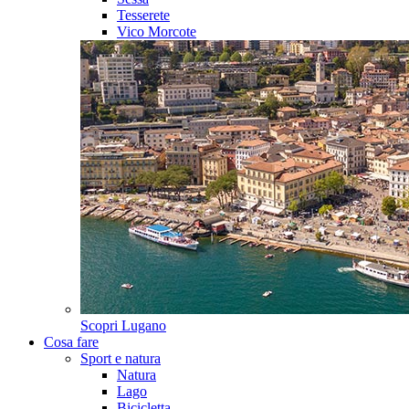
Tesserete
Vico Morcote
Scopri
Lugano
Cosa fare
Sport e natura
Natura
Lago
Bicicletta