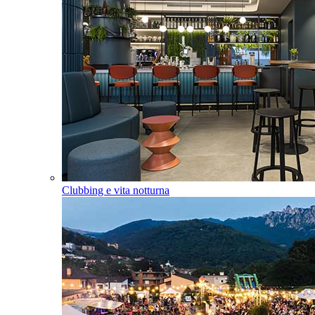
Clubbing e vita notturna