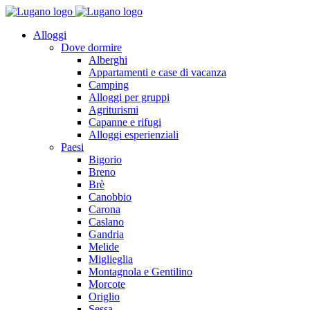
Alloggi
Dove dormire
Alberghi
Appartamenti e case di vacanza
Camping
Alloggi per gruppi
Agriturismi
Capanne e rifugi
Alloggi esperienziali
Paesi
Bigorio
Breno
Brè
Canobbio
Carona
Caslano
Gandria
Melide
Miglieglia
Montagnola e Gentilino
Morcote
Origlio
Sessa