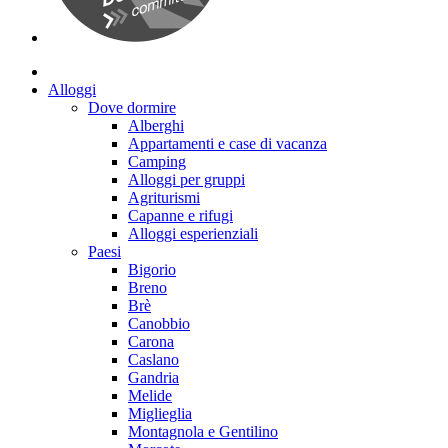
Alloggi
Dove dormire
Alberghi
Appartamenti e case di vacanza
Camping
Alloggi per gruppi
Agriturismi
Capanne e rifugi
Alloggi esperienziali
Paesi
Bigorio
Breno
Brè
Canobbio
Carona
Caslano
Gandria
Melide
Miglieglia
Montagnola e Gentilino