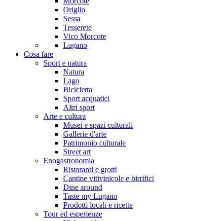
Morcote
Origlio
Sessa
Tesserete
Vico Morcote
Lugano
Cosa fare
Sport e natura
Natura
Lago
Bicicletta
Sport acquatici
Altri sport
Arte e cultura
Musei e spazi culturali
Gallerie d'arte
Patrimonio culturale
Street art
Enogastronomia
Ristoranti e grotti
Cantine vitivinicole e birrifici
Dine around
Taste my Lugano
Prodotti locali e ricette
Tour ed esperienze