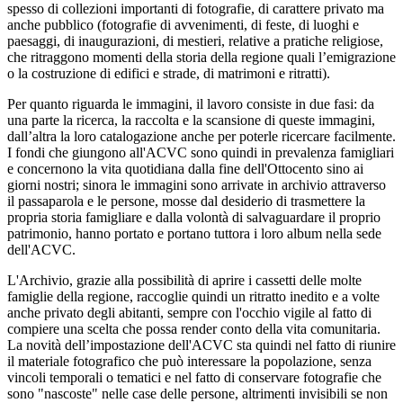
spesso di collezioni importanti di fotografie, di carattere privato ma
anche pubblico (fotografie di avvenimenti, di feste, di luoghi e
paesaggi, di inaugurazioni, di mestieri, relative a pratiche religiose,
che ritraggono momenti della storia della regione quali l’emigrazione
o la costruzione di edifici e strade, di matrimoni e ritratti).
Per quanto riguarda le immagini, il lavoro consiste in due fasi: da
una parte la ricerca, la raccolta e la scansione di queste immagini,
dall’altra la loro catalogazione anche per poterle ricercare facilmente.
I fondi che giungono all'ACVC sono quindi in prevalenza famigliari
e concernono la vita quotidiana dalla fine dell'Ottocento sino ai
giorni nostri; sinora le immagini sono arrivate in archivio attraverso
il passaparola e le persone, mosse dal desiderio di trasmettere la
propria storia famigliare e dalla volontà di salvaguardare il proprio
patrimonio, hanno portato e portano tuttora i loro album nella sede
dell'ACVC.
L'Archivio, grazie alla possibilità di aprire i cassetti delle molte
famiglie della regione, raccoglie quindi un ritratto inedito e a volte
anche privato degli abitanti, sempre con l'occhio vigile al fatto di
compiere una scelta che possa render conto della vita comunitaria.
La novità dell’impostazione dell'ACVC sta quindi nel fatto di riunire
il materiale fotografico che può interessare la popolazione, senza
vincoli temporali o tematici e nel fatto di conservare fotografie che
sono "nascoste" nelle case delle persone, altrimenti invisibili se non