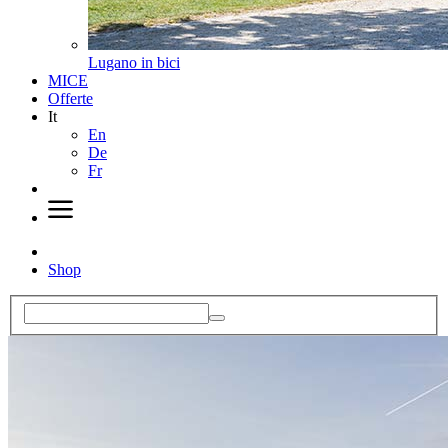
Lugano in bici
MICE
Offerte
It
En
De
Fr
Shop