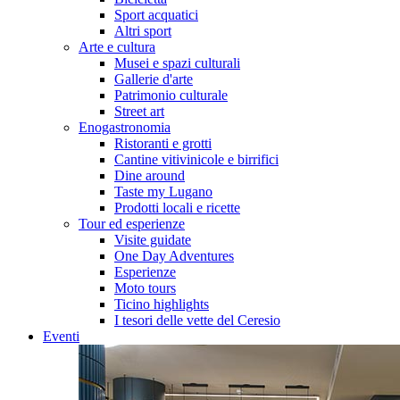
Sport acquatici
Altri sport
Arte e cultura
Musei e spazi culturali
Gallerie d'arte
Patrimonio culturale
Street art
Enogastronomia
Ristoranti e grotti
Cantine vitivinicole e birrifici
Dine around
Taste my Lugano
Prodotti locali e ricette
Tour ed esperienze
Visite guidate
One Day Adventures
Esperienze
Moto tours
Ticino highlights
I tesori delle vette del Ceresio
Eventi