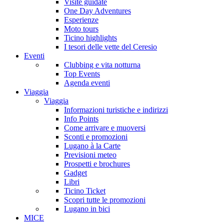
Visite guidate
One Day Adventures
Esperienze
Moto tours
Ticino highlights
I tesori delle vette del Ceresio
Eventi
Clubbing e vita notturna
Top Events
Agenda eventi
Viaggia
Viaggia
Informazioni turistiche e indirizzi
Info Points
Come arrivare e muoversi
Sconti e promozioni
Lugano à la Carte
Previsioni meteo
Prospetti e brochures
Gadget
Libri
Ticino Ticket
Scopri tutte le promozioni
Lugano in bici
MICE