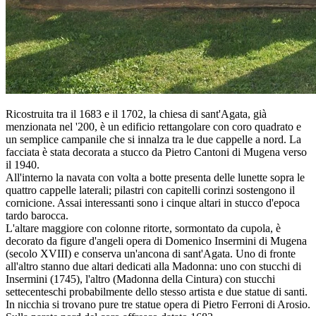
Ricostruita tra il 1683 e il 1702, la chiesa di sant'Agata, già
menzionata nel '200, è un edificio rettangolare con coro quadrato e
un semplice campanile che si innalza tra le due cappelle a nord. La
facciata è stata decorata a stucco da Pietro Cantoni di Mugena verso
il 1940.
All'interno la navata con volta a botte presenta delle lunette sopra le
quattro cappelle laterali; pilastri con capitelli corinzi sostengono il
cornicione. Assai interessanti sono i cinque altari in stucco d'epoca
tardo barocca.
L'altare maggiore con colonne ritorte, sormontato da cupola, è
decorato da figure d'angeli opera di Domenico Insermini di Mugena
(secolo XVIII) e conserva un'ancona di sant'Agata. Uno di fronte
all'altro stanno due altari dedicati alla Madonna: uno con stucchi di
Insermini (1745), l'altro (Madonna della Cintura) con stucchi
settecenteschi probabilmente dello stesso artista e due statue di santi.
In nicchia si trovano pure tre statue opera di Pietro Ferroni di Arosio.