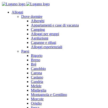
Alloggi
Dove dormire
Alberghi
Appartamenti e case di vacanza
Camping
Alloggi per gruppi
Agriturismi
Capanne e rifugi
Alloggi esperienziali
Paesi
Bigorio
Breno
Brè
Canobbio
Carona
Caslano
Gandria
Melide
Miglieglia
Montagnola e Gentilino
Morcote
Origlio
Sessa