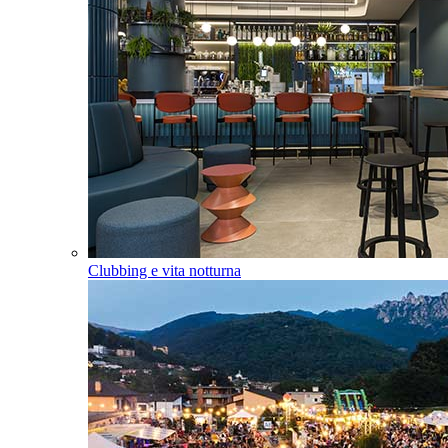
Clubbing e vita notturna