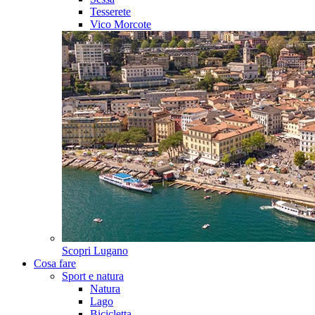
Tesserete
Vico Morcote
Scopri
Lugano
Cosa fare
Sport e natura
Natura
Lago
Bicicletta