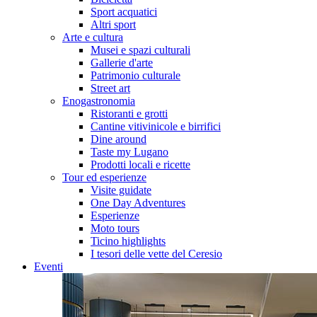
Sport acquatici
Altri sport
Arte e cultura
Musei e spazi culturali
Gallerie d'arte
Patrimonio culturale
Street art
Enogastronomia
Ristoranti e grotti
Cantine vitivinicole e birrifici
Dine around
Taste my Lugano
Prodotti locali e ricette
Tour ed esperienze
Visite guidate
One Day Adventures
Esperienze
Moto tours
Ticino highlights
I tesori delle vette del Ceresio
Eventi