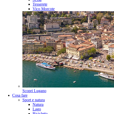
Tesserete
Vico Morcote
Scopri
Lugano
Cosa fare
Sport e natura
Natura
Lago
Bicicletta