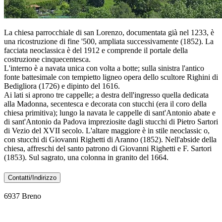
La chiesa parrocchiale di san Lorenzo, documentata già nel 1233, è
una ricostruzione di fine '500, ampliata successivamente (1852). La
facciata neoclassica è del 1912 e comprende il portale della
costruzione cinquecentesca.
L'interno è a navata unica con volta a botte; sulla sinistra l'antico
fonte battesimale con tempietto ligneo opera dello scultore Righini di
Bedigliora (1726) e dipinto del 1616.
Ai lati si aprono tre cappelle; a destra dell'ingresso quella dedicata
alla Madonna, secentesca e decorata con stucchi (era il coro della
chiesa primitiva); lungo la navata le cappelle di sant'Antonio abate e
di sant'Antonio da Padova impreziosite dagli stucchi di Pietro Sartori
di Vezio del XVII secolo. L'altare maggiore è in stile neoclassic o,
con stucchi di Giovanni Righetti di Aranno (1852). Nell'abside della
chiesa, affreschi del santo patrono di Giovanni Righetti e F. Sartori
(1853). Sul sagrato, una colonna in granito del 1664.
Contatti/Indirizzo
6937 Breno