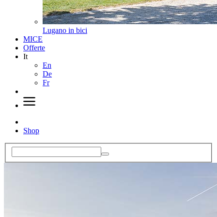
Lugano in bici
MICE
Offerte
It
En
De
Fr
Shop