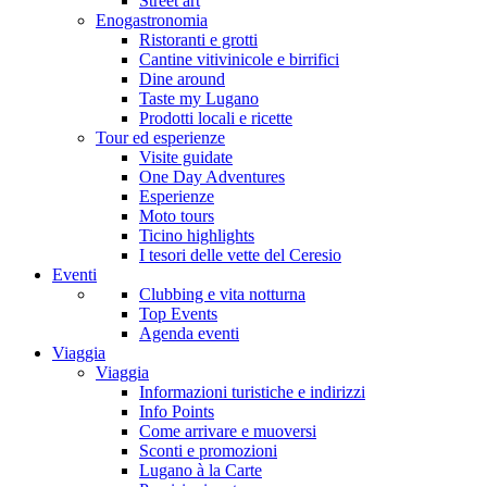
Street art
Enogastronomia
Ristoranti e grotti
Cantine vitivinicole e birrifici
Dine around
Taste my Lugano
Prodotti locali e ricette
Tour ed esperienze
Visite guidate
One Day Adventures
Esperienze
Moto tours
Ticino highlights
I tesori delle vette del Ceresio
Eventi
Clubbing e vita notturna
Top Events
Agenda eventi
Viaggia
Viaggia
Informazioni turistiche e indirizzi
Info Points
Come arrivare e muoversi
Sconti e promozioni
Lugano à la Carte