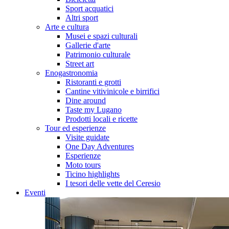
Sport acquatici
Altri sport
Arte e cultura
Musei e spazi culturali
Gallerie d'arte
Patrimonio culturale
Street art
Enogastronomia
Ristoranti e grotti
Cantine vitivinicole e birrifici
Dine around
Taste my Lugano
Prodotti locali e ricette
Tour ed esperienze
Visite guidate
One Day Adventures
Esperienze
Moto tours
Ticino highlights
I tesori delle vette del Ceresio
Eventi