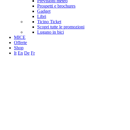
Previsioni meteo
Prospetti e brochures
Gadget
Libri
Ticino Ticket
Scopri tutte le promozioni
Lugano in bici
MICE
Offerte
Shop
It
En
De
Fr