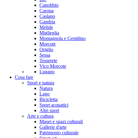
Canobbio
Carona
Caslano
Gandria
Melide
Miglieglia
Montagnola e Gentilino
Morcote
Origlio
Sessa
Tesserete
Vico Morcote
Lugano
Cosa fare
Sport e natura
Natura
Lago
Bicicletta
Sport acquatici
Altri sport
Arte e cultura
Musei e spazi culturali
Gallerie d'arte
Patrimonio culturale