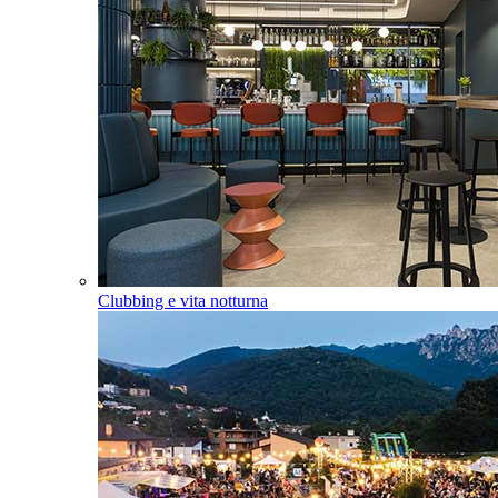
Clubbing e vita notturna