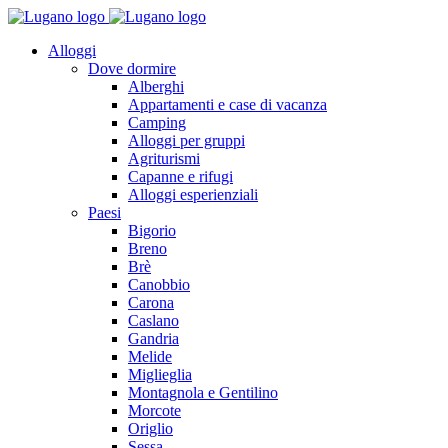
Alloggi
Dove dormire
Alberghi
Appartamenti e case di vacanza
Camping
Alloggi per gruppi
Agriturismi
Capanne e rifugi
Alloggi esperienziali
Paesi
Bigorio
Breno
Brè
Canobbio
Carona
Caslano
Gandria
Melide
Miglieglia
Montagnola e Gentilino
Morcote
Origlio
Sessa