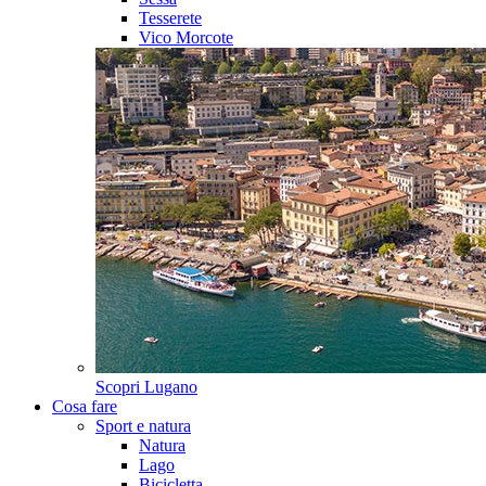
Tesserete
Vico Morcote
Scopri
Lugano
Cosa fare
Sport e natura
Natura
Lago
Bicicletta