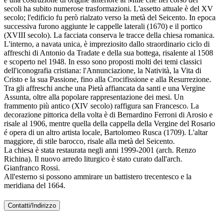
secoli ha subito numerose trasformazioni. L'assetto attuale è del XV
secolo; l'edificio fu però rialzato verso la metà del Seicento. In epoca
successiva furono aggiunte le cappelle laterali (1670) e il portico
(XVIII secolo). La facciata conserva le tracce della chiesa romanica.
L'interno, a navata unica, è impreziosito dallo straordinario ciclo di
affreschi di Antonio da Tradate e della sua bottega, risalente al 1508
e scoperto nel 1948. In esso sono proposti molti dei temi classici
dell'iconografia cristiana: l'Annunciazione, la Natività, la Vita di
Cristo e la sua Passione, fino alla Crocifissione e alla Resurrezione.
Tra gli affreschi anche una Pietà affiancata da santi e una Vergine
Assunta, oltre alla popolare rappresentazione dei mesi. Un
frammento più antico (XIV secolo) raffigura san Francesco. La
decorazione pittorica della volta è di Bernardino Ferroni di Arosio e
risale al 1906, mentre quella della cappella della Vergine del Rosario
é opera di un altro artista locale, Bartolomeo Rusca (1709). L'altar
maggiore, di stile barocco, risale alla metà del Seicento.
La chiesa è stata restaurata negli anni 1999-2001 (arch. Renzo
Richina). Il nuovo arredo liturgico è stato curato dall'arch.
Gianfranco Rossi.
All'esterno si possono ammirare un battistero trecentesco e la
meridiana del 1664.
Contatti/Indirizzo