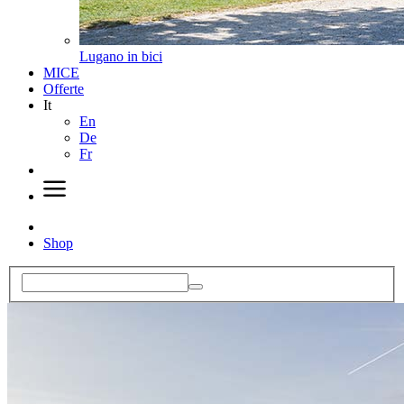
Lugano in bici
MICE
Offerte
It
En
De
Fr
Shop