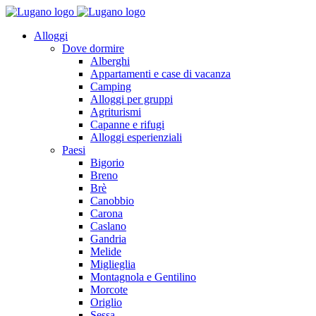
Alloggi
Dove dormire
Alberghi
Appartamenti e case di vacanza
Camping
Alloggi per gruppi
Agriturismi
Capanne e rifugi
Alloggi esperienziali
Paesi
Bigorio
Breno
Brè
Canobbio
Carona
Caslano
Gandria
Melide
Miglieglia
Montagnola e Gentilino
Morcote
Origlio
Sessa