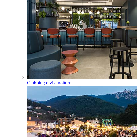
Clubbing e vita notturna