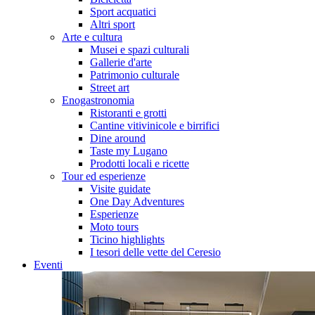
Sport acquatici
Altri sport
Arte e cultura
Musei e spazi culturali
Gallerie d'arte
Patrimonio culturale
Street art
Enogastronomia
Ristoranti e grotti
Cantine vitivinicole e birrifici
Dine around
Taste my Lugano
Prodotti locali e ricette
Tour ed esperienze
Visite guidate
One Day Adventures
Esperienze
Moto tours
Ticino highlights
I tesori delle vette del Ceresio
Eventi