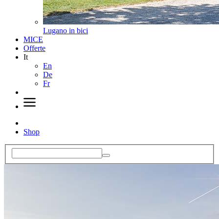
Lugano in bici
MICE
Offerte
It
En
De
Fr
Shop