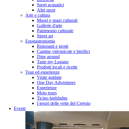
Sport acquatici
Altri sport
Arte e cultura
Musei e spazi culturali
Gallerie d'arte
Patrimonio culturale
Street art
Enogastronomia
Ristoranti e grotti
Cantine vitivinicole e birrifici
Dine around
Taste my Lugano
Prodotti locali e ricette
Tour ed esperienze
Visite guidate
One Day Adventures
Esperienze
Moto tours
Ticino highlights
I tesori delle vette del Ceresio
Eventi