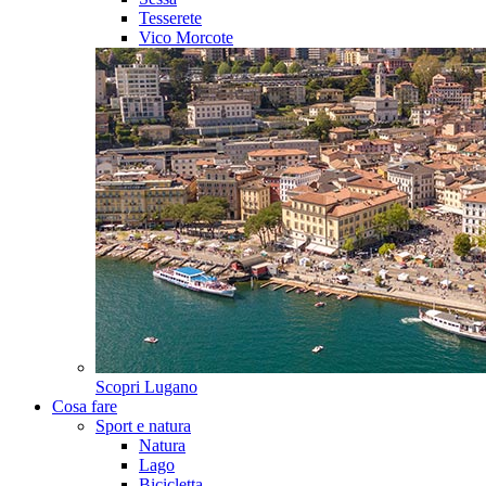
Tesserete
Vico Morcote
Scopri
Lugano
Cosa fare
Sport e natura
Natura
Lago
Bicicletta