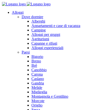
Alloggi
Dove dormire
Alberghi
Appartamenti e case di vacanza
Camping
Alloggi per gruppi
Agriturismi
Capanne e rifugi
Alloggi esperienziali
Paesi
Bigorio
Breno
Brè
Canobbio
Carona
Caslano
Gandria
Melide
Miglieglia
Montagnola e Gentilino
Morcote
Origlio
Sessa