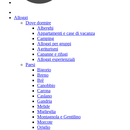
Alloggi
Dove dormire
Alberghi
Appartamenti e case di vacanza
Camping
Alloggi per gruppi
Agriturismi
Capanne e rifugi
Alloggi esperienziali
Paesi
Bigorio
Breno
Brè
Canobbio
Carona
Caslano
Gandria
Melide
Miglieglia
Montagnola e Gentilino
Morcote
Origlio