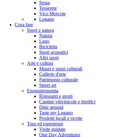
Sessa
Tesserete
Vico Morcote
Lugano
Cosa fare
Sport e natura
Natura
Lago
Bicicletta
Sport acquatici
Altri sport
Arte e cultura
Musei e spazi culturali
Gallerie d'arte
Patrimonio culturale
Street art
Enogastronomia
Ristoranti e grotti
Cantine vitivinicole e birrifici
Dine around
Taste my Lugano
Prodotti locali e ricette
Tour ed esperienze
Visite guidate
One Day Adventures