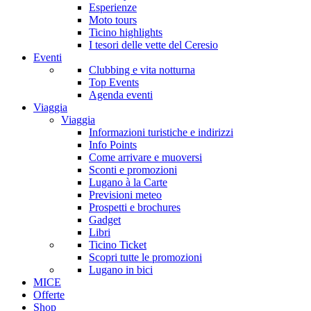
Esperienze
Moto tours
Ticino highlights
I tesori delle vette del Ceresio
Eventi
Clubbing e vita notturna
Top Events
Agenda eventi
Viaggia
Viaggia
Informazioni turistiche e indirizzi
Info Points
Come arrivare e muoversi
Sconti e promozioni
Lugano à la Carte
Previsioni meteo
Prospetti e brochures
Gadget
Libri
Ticino Ticket
Scopri tutte le promozioni
Lugano in bici
MICE
Offerte
Shop