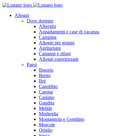
Alloggi
Dove dormire
Alberghi
Appartamenti e case di vacanza
Camping
Alloggi per gruppi
Agriturismi
Capanne e rifugi
Alloggi esperienziali
Paesi
Bigorio
Breno
Brè
Canobbio
Carona
Caslano
Gandria
Melide
Miglieglia
Montagnola e Gentilino
Morcote
Origlio
Sessa