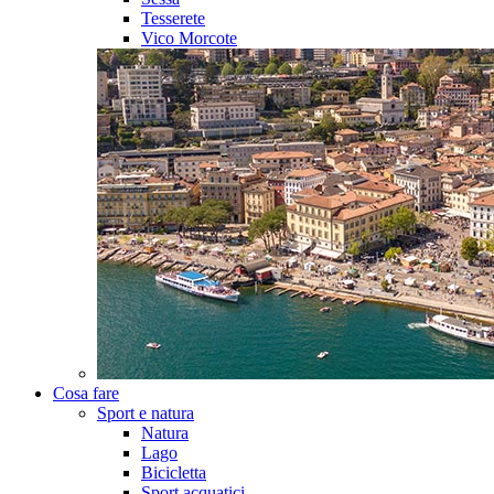
Tesserete
Vico Morcote
Cosa fare
Sport e natura
Natura
Lago
Bicicletta
Sport acquatici