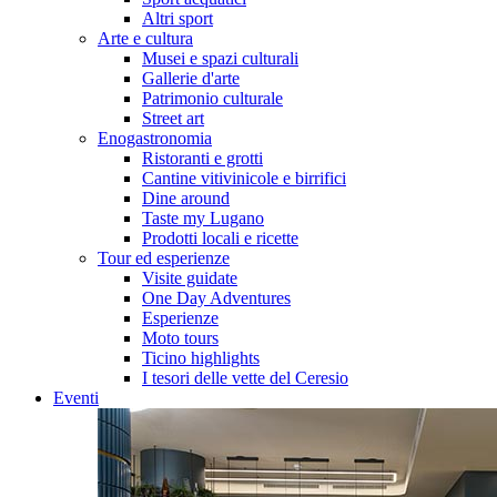
Altri sport
Arte e cultura
Musei e spazi culturali
Gallerie d'arte
Patrimonio culturale
Street art
Enogastronomia
Ristoranti e grotti
Cantine vitivinicole e birrifici
Dine around
Taste my Lugano
Prodotti locali e ricette
Tour ed esperienze
Visite guidate
One Day Adventures
Esperienze
Moto tours
Ticino highlights
I tesori delle vette del Ceresio
Eventi