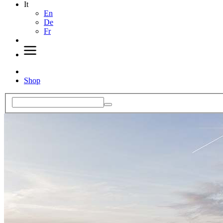
It
En
De
Fr
Shop