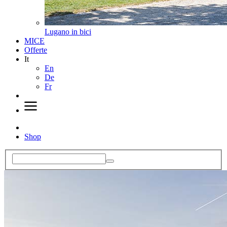
Lugano in bici
MICE
Offerte
It
En
De
Fr
Shop