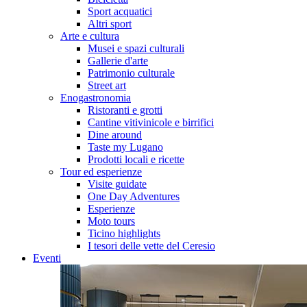
Sport acquatici
Altri sport
Arte e cultura
Musei e spazi culturali
Gallerie d'arte
Patrimonio culturale
Street art
Enogastronomia
Ristoranti e grotti
Cantine vitivinicole e birrifici
Dine around
Taste my Lugano
Prodotti locali e ricette
Tour ed esperienze
Visite guidate
One Day Adventures
Esperienze
Moto tours
Ticino highlights
I tesori delle vette del Ceresio
Eventi