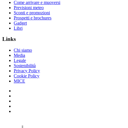
Come arrivare e muoversi
Previsioni meteo
Sconti e promozioni
Prospetti e brochures
Gadget
Libri
Links
Chi siamo
Media
Legale
Sostenibilità
Privacy Policy
Cookie Policy
MICE