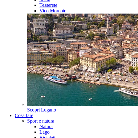
Tesserete
Vico Morcote
Scopri
Lugano
Cosa fare
Sport e natura
Natura
Lago
Bicicletta