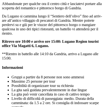
Abbandonate per qualche ora il centro città e lasciatevi portare alla
scoperta del romantico e pittoresco borgo di Gandria.
Da Lugano si cammina lungo il “Sentiero dell’olivo” fino ad arriv­
are all’antico villaggio di pescatori di Gandria. Mentre potrete
perder­vi su e giù per le viuzze del pitto­resco borgo o mangiare
qualcosa in uno dei tipici ristoranti, un battel­lo vi attenderà per il
rientro.
Ritrovo ore 10:00 e arrivo ore 15:00: Lugano Region tourist
office Via Magatti 6, Lugano.
**Rientro in battello alle 14:10 da Gandria, arrivo a Lugano alle
15:00.
Informazioni
Gruppi a partire da 8 persone non sono ammessi
Massimo 25 persone per tour
Possibilità di organizzare tour su richiesta
La gita sarà guidata prevalentemente in due lingue
La gita può venir cancellata in caso di cattivo tempo
Livello di difficoltà di passeggiata: medio. Durata della
camminata: da 1.5 a 2 ore. Si consiglia di indossare scarpe