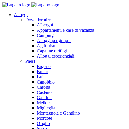
Alloggi
Dove dormire
Alberghi
Appartamenti e case di vacanza
Camping
Alloggi per gruppi
Agriturismi
Capanne e rifugi
Alloggi esperienziali
Paesi
Bigorio
Breno
Brè
Canobbio
Carona
Caslano
Gandria
Melide
Miglieglia
Montagnola e Gentilino
Morcote
Origlio
Sessa