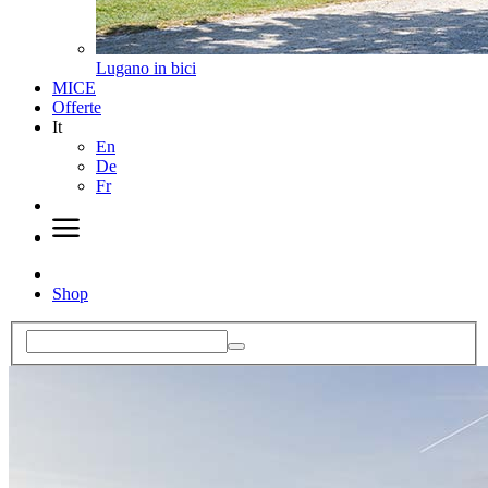
Lugano in bici
MICE
Offerte
It
En
De
Fr
Shop