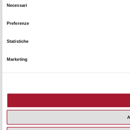
Necessari
del
consenso
Preferenze
Statistiche
Marketing
A