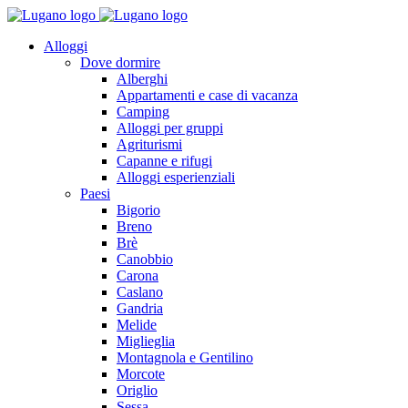
Alloggi
Dove dormire
Alberghi
Appartamenti e case di vacanza
Camping
Alloggi per gruppi
Agriturismi
Capanne e rifugi
Alloggi esperienziali
Paesi
Bigorio
Breno
Brè
Canobbio
Carona
Caslano
Gandria
Melide
Miglieglia
Montagnola e Gentilino
Morcote
Origlio
Sessa