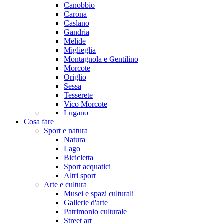
Canobbio
Carona
Caslano
Gandria
Melide
Miglieglia
Montagnola e Gentilino
Morcote
Origlio
Sessa
Tesserete
Vico Morcote
Lugano
Cosa fare
Sport e natura
Natura
Lago
Bicicletta
Sport acquatici
Altri sport
Arte e cultura
Musei e spazi culturali
Gallerie d'arte
Patrimonio culturale
Street art