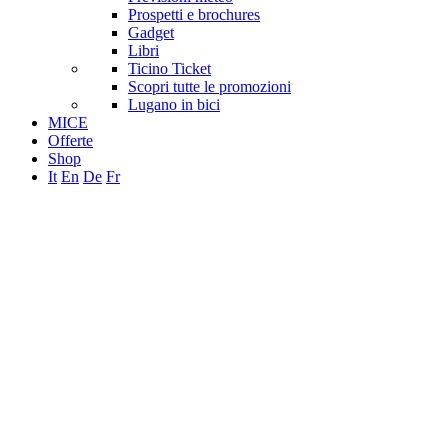
Prospetti e brochures
Gadget
Libri
Ticino Ticket
Scopri tutte le promozioni
Lugano in bici
MICE
Offerte
Shop
It
En
De
Fr