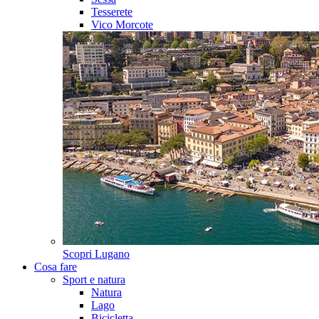
Tesserete
Vico Morcote
Scopri
Lugano
Cosa fare
Sport e natura
Natura
Lago
Bicicletta