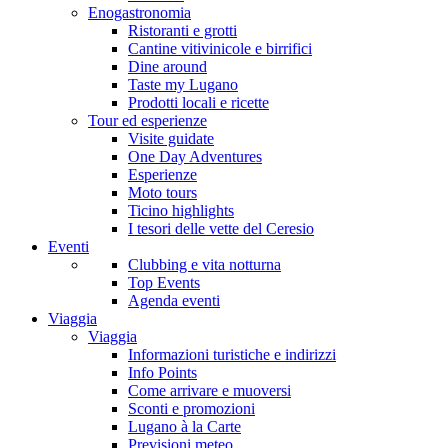
Enogastronomia
Ristoranti e grotti
Cantine vitivinicole e birrifici
Dine around
Taste my Lugano
Prodotti locali e ricette
Tour ed esperienze
Visite guidate
One Day Adventures
Esperienze
Moto tours
Ticino highlights
I tesori delle vette del Ceresio
Eventi
Clubbing e vita notturna
Top Events
Agenda eventi
Viaggia
Viaggia
Informazioni turistiche e indirizzi
Info Points
Come arrivare e muoversi
Sconti e promozioni
Lugano à la Carte
Previsioni meteo