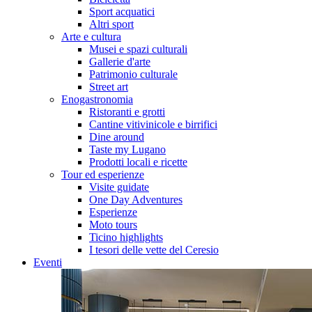
Sport acquatici
Altri sport
Arte e cultura
Musei e spazi culturali
Gallerie d'arte
Patrimonio culturale
Street art
Enogastronomia
Ristoranti e grotti
Cantine vitivinicole e birrifici
Dine around
Taste my Lugano
Prodotti locali e ricette
Tour ed esperienze
Visite guidate
One Day Adventures
Esperienze
Moto tours
Ticino highlights
I tesori delle vette del Ceresio
Eventi