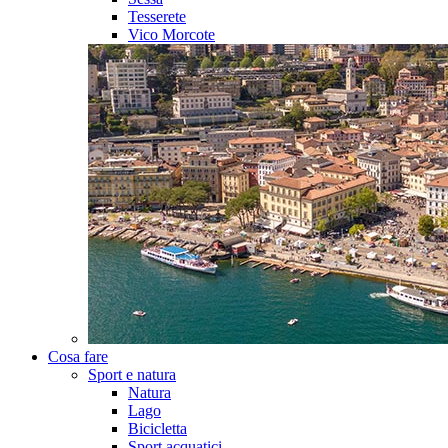
Tesserete
Vico Morcote
Cosa fare
Sport e natura
Natura
Lago
Bicicletta
Sport acquatici