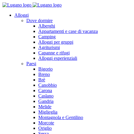
Alloggi
Dove dormire
Alberghi
Appartamenti e case di vacanza
Camping
Alloggi per gruppi
Agriturismi
Capanne e rifugi
Alloggi esperienziali
Paesi
Bigorio
Breno
Brè
Canobbio
Carona
Caslano
Gandria
Melide
Miglieglia
Montagnola e Gentilino
Morcote
Origlio
Sessa