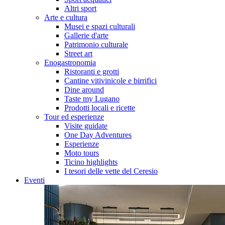
Altri sport
Arte e cultura
Musei e spazi culturali
Gallerie d'arte
Patrimonio culturale
Street art
Enogastronomia
Ristoranti e grotti
Cantine vitivinicole e birrifici
Dine around
Taste my Lugano
Prodotti locali e ricette
Tour ed esperienze
Visite guidate
One Day Adventures
Esperienze
Moto tours
Ticino highlights
I tesori delle vette del Ceresio
Eventi