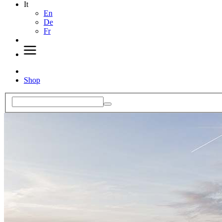
It
En
De
Fr
Shop