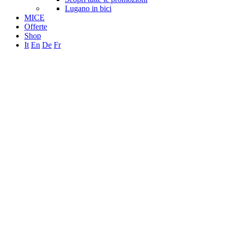
Lugano in bici
MICE
Offerte
Shop
It
En
De
Fr