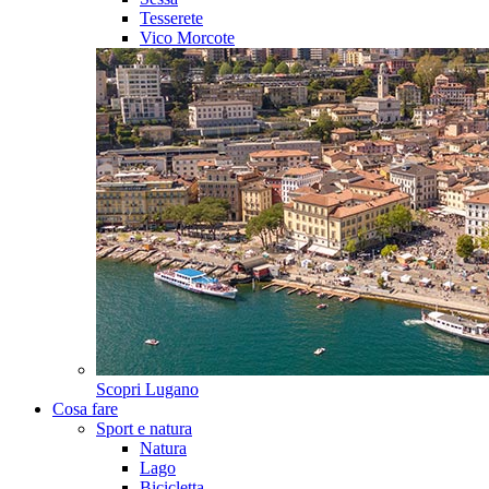
Tesserete
Vico Morcote
Scopri
Lugano
Cosa fare
Sport e natura
Natura
Lago
Bicicletta