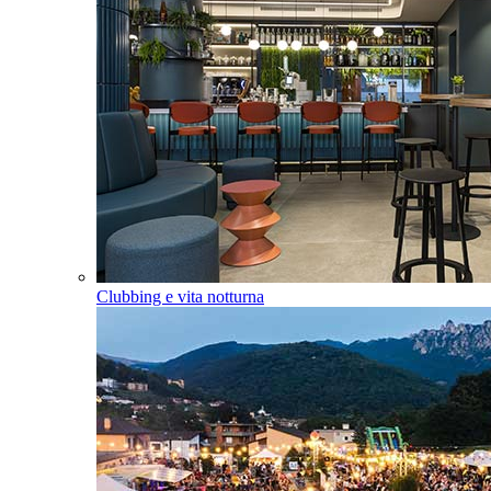
Clubbing e vita notturna