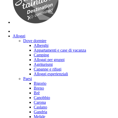
Alloggi
Dove dormire
Alberghi
Appartamenti e case di vacanza
Camping
Alloggi per gruppi
Agriturismi
Capanne e rifugi
Alloggi esperienziali
Paesi
Bigorio
Breno
Brè
Canobbio
Carona
Caslano
Gandria
Melide