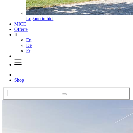
Lugano in bici
MICE
Offerte
It
En
De
Fr
Shop