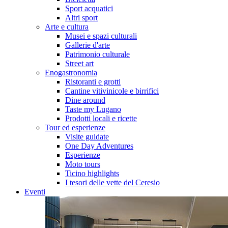
Sport acquatici
Altri sport
Arte e cultura
Musei e spazi culturali
Gallerie d'arte
Patrimonio culturale
Street art
Enogastronomia
Ristoranti e grotti
Cantine vitivinicole e birrifici
Dine around
Taste my Lugano
Prodotti locali e ricette
Tour ed esperienze
Visite guidate
One Day Adventures
Esperienze
Moto tours
Ticino highlights
I tesori delle vette del Ceresio
Eventi