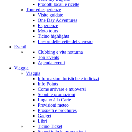
Prodotti locali e ricette
Tour ed esperienze
Visite guidate
One Day Adventures
Esperienze
Moto tours
Ticino highlights
I tesori delle vette del Ceresio
Eventi
Clubbing e vita notturna
Top Events
Agenda eventi
Viaggia
Viaggia
Informazioni turistiche e indirizzi
Info Points
Come arrivare e muoversi
Sconti e promozioni
Lugano à la Carte
Previsioni meteo
Prospetti e brochures
Gadget
Libri
Ticino Ticket
Scopri tutte le promozioni