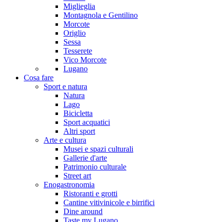
Miglieglia
Montagnola e Gentilino
Morcote
Origlio
Sessa
Tesserete
Vico Morcote
Lugano
Cosa fare
Sport e natura
Natura
Lago
Bicicletta
Sport acquatici
Altri sport
Arte e cultura
Musei e spazi culturali
Gallerie d'arte
Patrimonio culturale
Street art
Enogastronomia
Ristoranti e grotti
Cantine vitivinicole e birrifici
Dine around
Taste my Lugano