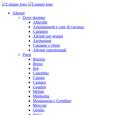
Alloggi
Dove dormire
Alberghi
Appartamenti e case di vacanza
Camping
Alloggi per gruppi
Agriturismi
Capanne e rifugi
Alloggi esperienziali
Paesi
Bigorio
Breno
Brè
Canobbio
Carona
Caslano
Gandria
Melide
Miglieglia
Montagnola e Gentilino
Morcote
Origlio
Sessa