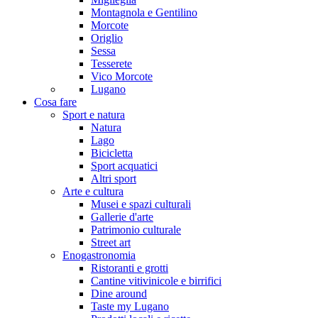
Montagnola e Gentilino
Morcote
Origlio
Sessa
Tesserete
Vico Morcote
Lugano
Cosa fare
Sport e natura
Natura
Lago
Bicicletta
Sport acquatici
Altri sport
Arte e cultura
Musei e spazi culturali
Gallerie d'arte
Patrimonio culturale
Street art
Enogastronomia
Ristoranti e grotti
Cantine vitivinicole e birrifici
Dine around
Taste my Lugano