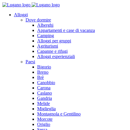
Alloggi
Dove dormire
Alberghi
Appartamenti e case di vacanza
Camping
Alloggi per gruppi
Agriturismi
Capanne e rifugi
Alloggi esperienziali
Paesi
Bigorio
Breno
Brè
Canobbio
Carona
Caslano
Gandria
Melide
Miglieglia
Montagnola e Gentilino
Morcote
Origlio
Sessa