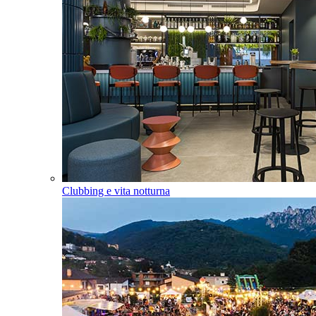
Clubbing e vita notturna