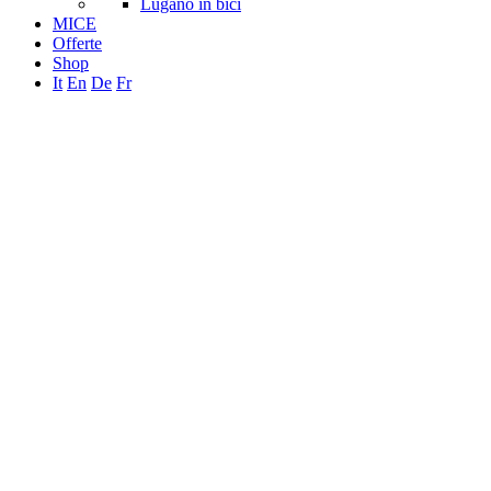
Lugano in bici
MICE
Offerte
Shop
It
En
De
Fr