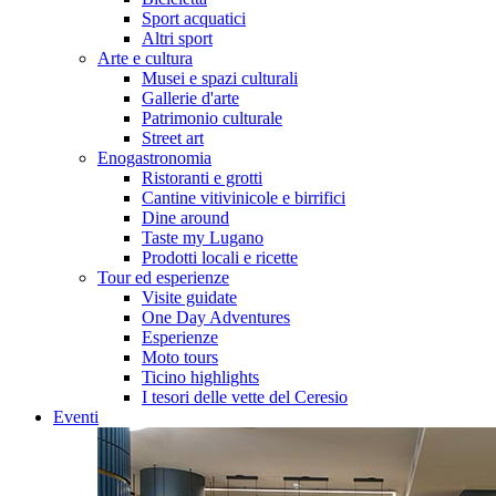
Sport acquatici
Altri sport
Arte e cultura
Musei e spazi culturali
Gallerie d'arte
Patrimonio culturale
Street art
Enogastronomia
Ristoranti e grotti
Cantine vitivinicole e birrifici
Dine around
Taste my Lugano
Prodotti locali e ricette
Tour ed esperienze
Visite guidate
One Day Adventures
Esperienze
Moto tours
Ticino highlights
I tesori delle vette del Ceresio
Eventi