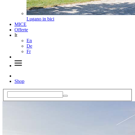
Lugano in bici
MICE
Offerte
It
En
De
Fr
Shop