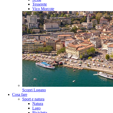
Tesserete
Vico Morcote
Scopri
Lugano
Cosa fare
Sport e natura
Natura
Lago
Bicicletta