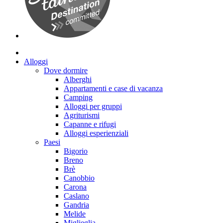
Alloggi
Dove dormire
Alberghi
Appartamenti e case di vacanza
Camping
Alloggi per gruppi
Agriturismi
Capanne e rifugi
Alloggi esperienziali
Paesi
Bigorio
Breno
Brè
Canobbio
Carona
Caslano
Gandria
Melide
Miglieglia