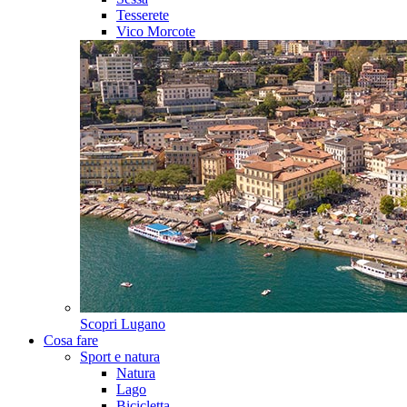
Tesserete
Vico Morcote
Scopri
Lugano
Cosa fare
Sport e natura
Natura
Lago
Bicicletta