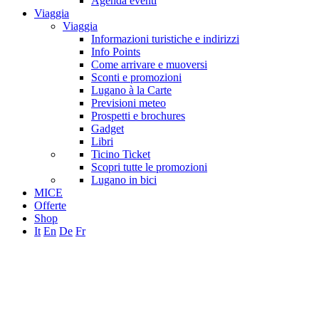
Agenda eventi
Viaggia
Viaggia
Informazioni turistiche e indirizzi
Info Points
Come arrivare e muoversi
Sconti e promozioni
Lugano à la Carte
Previsioni meteo
Prospetti e brochures
Gadget
Libri
Ticino Ticket
Scopri tutte le promozioni
Lugano in bici
MICE
Offerte
Shop
It
En
De
Fr