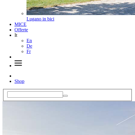
Lugano in bici
MICE
Offerte
It
En
De
Fr
Shop