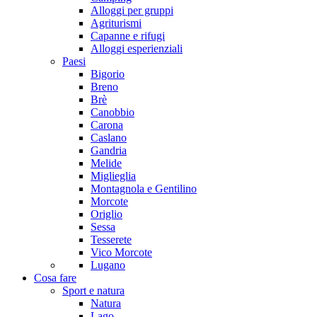
Alloggi per gruppi
Agriturismi
Capanne e rifugi
Alloggi esperienziali
Paesi
Bigorio
Breno
Brè
Canobbio
Carona
Caslano
Gandria
Melide
Miglieglia
Montagnola e Gentilino
Morcote
Origlio
Sessa
Tesserete
Vico Morcote
Lugano
Cosa fare
Sport e natura
Natura
Lago