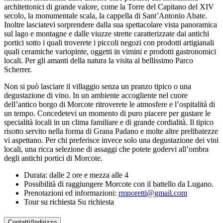
architettonici di grande valore, come la Torre del Capitano del XIV
secolo, la monumentale scala, la cappella di Sant’Antonio Abate.
Inoltre lasciatevi sorprendere dalla sua spettacolare vista panoramica
sul lago e montagne e dalle viuzze strette caratterizzate dai antichi
portici sotto i quali troverete i piccoli negozi con prodotti artigianali
quali ceramiche variopinte, oggetti in vimini e prodotti gastronomici
locali. Per gli amanti della natura la visita al bellissimo Parco
Scherrer.
Non si può lasciare il villaggio senza un pranzo tipico o una
degustazione di vino. In un ambiente accogliente nel cuore
dell’antico borgo di Morcote ritroverete le atmosfere e l’ospitalità di
un tempo. Concedetevi un momento di puro piacere per gustare le
specialità locali in un clima familiare e di grande cordialità. Il tipico
risotto servito nella forma di Grana Padano e molte altre prelibatezze
vi aspettano. Per chi preferisce invece solo una degustazione dei vini
locali, una ricca selezione di assaggi che potete godervi all’ombra
degli antichi portici di Morcote.
Durata: dalle 2 ore e mezza alle 4
Possibilità di raggiungere Morcote con il battello da Lugano.
Prenotazioni ed informazioni:
rmporetti@gmail.com
Tour su richiesta Su richiesta
Contatti/Indirizzo