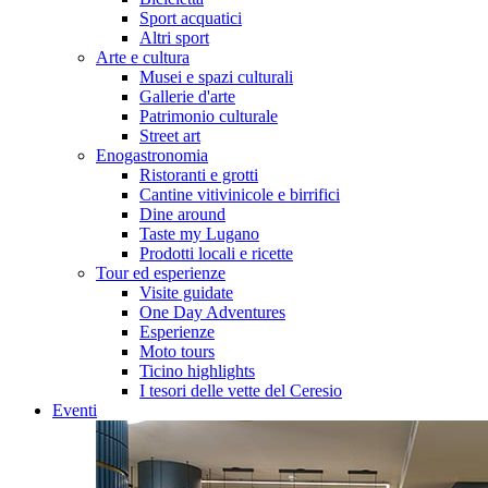
Sport acquatici
Altri sport
Arte e cultura
Musei e spazi culturali
Gallerie d'arte
Patrimonio culturale
Street art
Enogastronomia
Ristoranti e grotti
Cantine vitivinicole e birrifici
Dine around
Taste my Lugano
Prodotti locali e ricette
Tour ed esperienze
Visite guidate
One Day Adventures
Esperienze
Moto tours
Ticino highlights
I tesori delle vette del Ceresio
Eventi