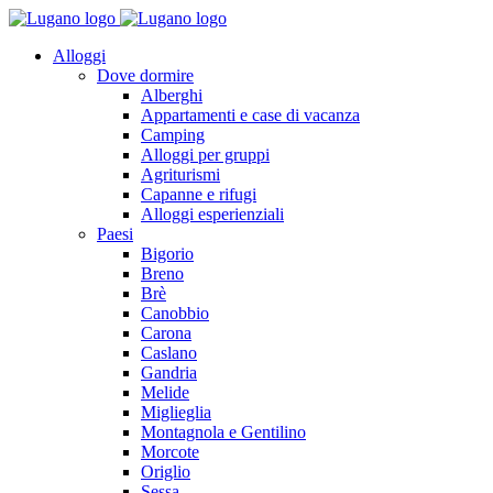
Alloggi
Dove dormire
Alberghi
Appartamenti e case di vacanza
Camping
Alloggi per gruppi
Agriturismi
Capanne e rifugi
Alloggi esperienziali
Paesi
Bigorio
Breno
Brè
Canobbio
Carona
Caslano
Gandria
Melide
Miglieglia
Montagnola e Gentilino
Morcote
Origlio
Sessa