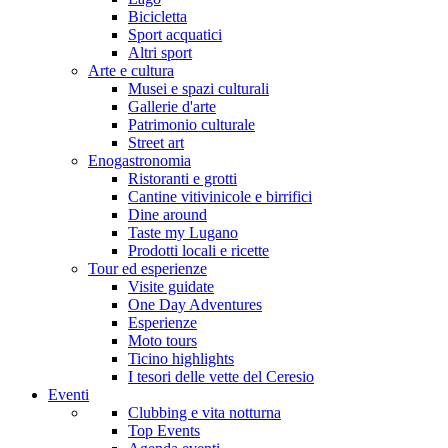
Bicicletta
Sport acquatici
Altri sport
Arte e cultura
Musei e spazi culturali
Gallerie d'arte
Patrimonio culturale
Street art
Enogastronomia
Ristoranti e grotti
Cantine vitivinicole e birrifici
Dine around
Taste my Lugano
Prodotti locali e ricette
Tour ed esperienze
Visite guidate
One Day Adventures
Esperienze
Moto tours
Ticino highlights
I tesori delle vette del Ceresio
Eventi
Clubbing e vita notturna
Top Events