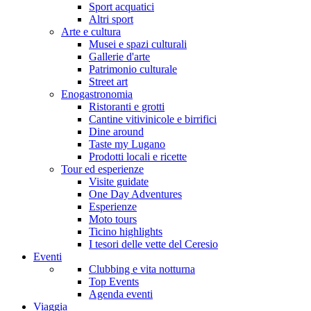
Sport acquatici
Altri sport
Arte e cultura
Musei e spazi culturali
Gallerie d'arte
Patrimonio culturale
Street art
Enogastronomia
Ristoranti e grotti
Cantine vitivinicole e birrifici
Dine around
Taste my Lugano
Prodotti locali e ricette
Tour ed esperienze
Visite guidate
One Day Adventures
Esperienze
Moto tours
Ticino highlights
I tesori delle vette del Ceresio
Eventi
Clubbing e vita notturna
Top Events
Agenda eventi
Viaggia