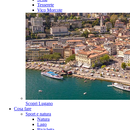
Tesserete
Vico Morcote
Scopri
Lugano
Cosa fare
Sport e natura
Natura
Lago
Bicicletta