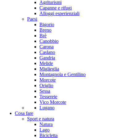
Agriturismi
Capanne e rifugi
Alloggi esperienziali
Paesi
Bigorio
Breno
Brè
Canobbio
Carona
Caslano
Gandria
Melide
Miglieglia
Montagnola e Gentilino
Morcote
Origlio
Sessa
Tesserete
Vico Morcote
Lugano
Cosa fare
Sport e natura
Natura
Lago
Bicicletta