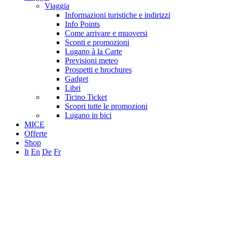
Viaggia
Informazioni turistiche e indirizzi
Info Points
Come arrivare e muoversi
Sconti e promozioni
Lugano à la Carte
Previsioni meteo
Prospetti e brochures
Gadget
Libri
Ticino Ticket
Scopri tutte le promozioni
Lugano in bici
MICE
Offerte
Shop
It
En
De
Fr