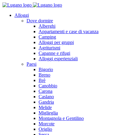
Alloggi
Dove dormire
Alberghi
Appartamenti e case di vacanza
Camping
Alloggi per gruppi
Agriturismi
Capanne e rifugi
Alloggi esperienziali
Paesi
Bigorio
Breno
Brè
Canobbio
Carona
Caslano
Gandria
Melide
Miglieglia
Montagnola e Gentilino
Morcote
Origlio
Sessa