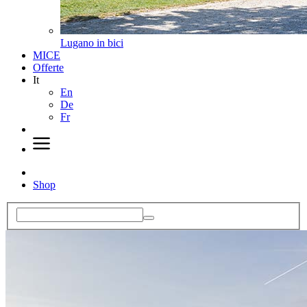
Lugano in bici
MICE
Offerte
It
En
De
Fr
Shop