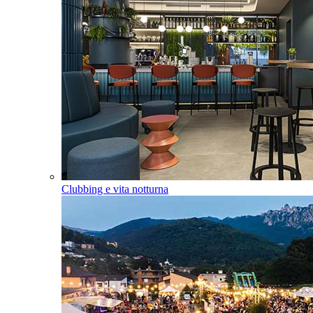
Clubbing e vita notturna