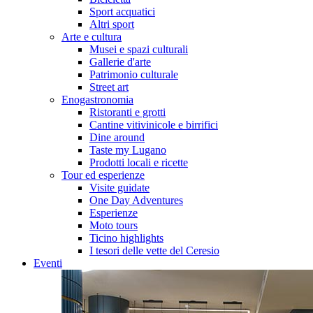
Sport acquatici
Altri sport
Arte e cultura
Musei e spazi culturali
Gallerie d'arte
Patrimonio culturale
Street art
Enogastronomia
Ristoranti e grotti
Cantine vitivinicole e birrifici
Dine around
Taste my Lugano
Prodotti locali e ricette
Tour ed esperienze
Visite guidate
One Day Adventures
Esperienze
Moto tours
Ticino highlights
I tesori delle vette del Ceresio
Eventi