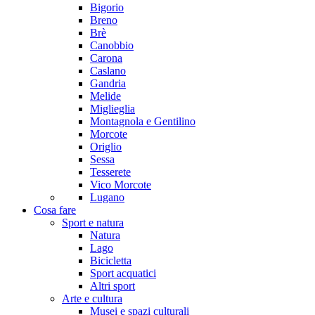
Bigorio
Breno
Brè
Canobbio
Carona
Caslano
Gandria
Melide
Miglieglia
Montagnola e Gentilino
Morcote
Origlio
Sessa
Tesserete
Vico Morcote
Lugano
Cosa fare
Sport e natura
Natura
Lago
Bicicletta
Sport acquatici
Altri sport
Arte e cultura
Musei e spazi culturali