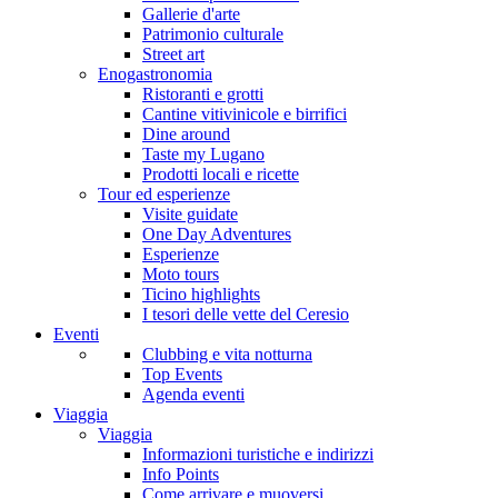
Gallerie d'arte
Patrimonio culturale
Street art
Enogastronomia
Ristoranti e grotti
Cantine vitivinicole e birrifici
Dine around
Taste my Lugano
Prodotti locali e ricette
Tour ed esperienze
Visite guidate
One Day Adventures
Esperienze
Moto tours
Ticino highlights
I tesori delle vette del Ceresio
Eventi
Clubbing e vita notturna
Top Events
Agenda eventi
Viaggia
Viaggia
Informazioni turistiche e indirizzi
Info Points
Come arrivare e muoversi