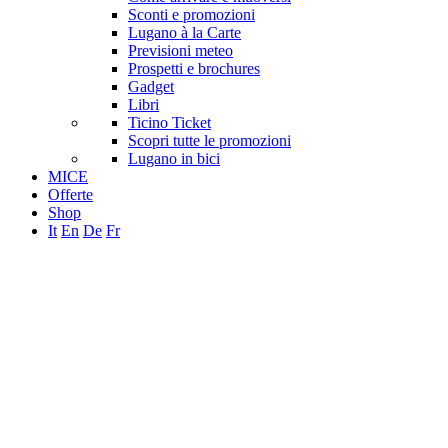
Sconti e promozioni
Lugano à la Carte
Previsioni meteo
Prospetti e brochures
Gadget
Libri
Ticino Ticket
Scopri tutte le promozioni
Lugano in bici
MICE
Offerte
Shop
It
En
De
Fr