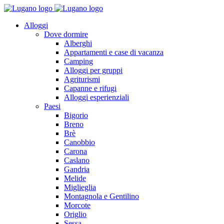
Alloggi
Dove dormire
Alberghi
Appartamenti e case di vacanza
Camping
Alloggi per gruppi
Agriturismi
Capanne e rifugi
Alloggi esperienziali
Paesi
Bigorio
Breno
Brè
Canobbio
Carona
Caslano
Gandria
Melide
Miglieglia
Montagnola e Gentilino
Morcote
Origlio
Sessa