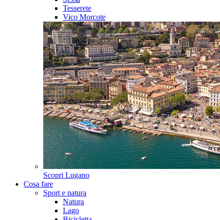
Tesserete
Vico Morcote
Scopri
Lugano
Cosa fare
Sport e natura
Natura
Lago
Bicicletta