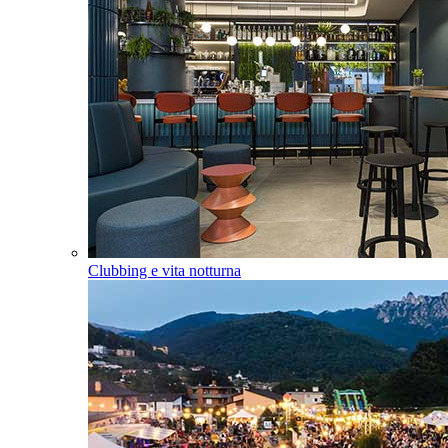
Clubbing e vita notturna