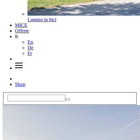
Lugano in bici
MICE
Offerte
It
En
De
Fr
Shop