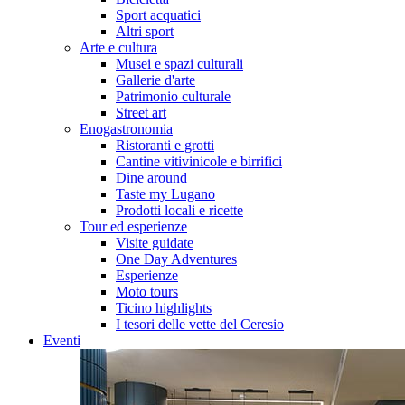
Sport acquatici
Altri sport
Arte e cultura
Musei e spazi culturali
Gallerie d'arte
Patrimonio culturale
Street art
Enogastronomia
Ristoranti e grotti
Cantine vitivinicole e birrifici
Dine around
Taste my Lugano
Prodotti locali e ricette
Tour ed esperienze
Visite guidate
One Day Adventures
Esperienze
Moto tours
Ticino highlights
I tesori delle vette del Ceresio
Eventi