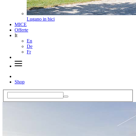
Lugano in bici
MICE
Offerte
It
En
De
Fr
Shop