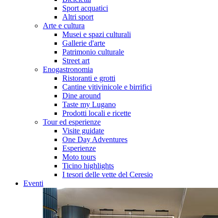
Sport acquatici
Altri sport
Arte e cultura
Musei e spazi culturali
Gallerie d'arte
Patrimonio culturale
Street art
Enogastronomia
Ristoranti e grotti
Cantine vitivinicole e birrifici
Dine around
Taste my Lugano
Prodotti locali e ricette
Tour ed esperienze
Visite guidate
One Day Adventures
Esperienze
Moto tours
Ticino highlights
I tesori delle vette del Ceresio
Eventi