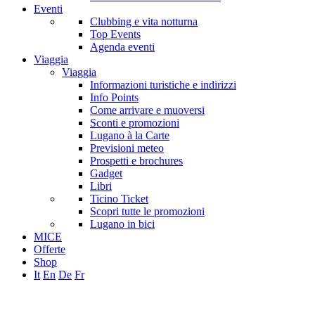
Eventi
Clubbing e vita notturna
Top Events
Agenda eventi
Viaggia
Viaggia
Informazioni turistiche e indirizzi
Info Points
Come arrivare e muoversi
Sconti e promozioni
Lugano à la Carte
Previsioni meteo
Prospetti e brochures
Gadget
Libri
Ticino Ticket
Scopri tutte le promozioni
Lugano in bici
MICE
Offerte
Shop
It
En
De
Fr