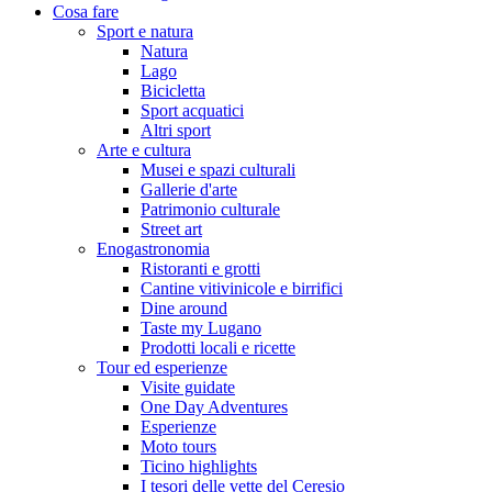
Cosa fare
Sport e natura
Natura
Lago
Bicicletta
Sport acquatici
Altri sport
Arte e cultura
Musei e spazi culturali
Gallerie d'arte
Patrimonio culturale
Street art
Enogastronomia
Ristoranti e grotti
Cantine vitivinicole e birrifici
Dine around
Taste my Lugano
Prodotti locali e ricette
Tour ed esperienze
Visite guidate
One Day Adventures
Esperienze
Moto tours
Ticino highlights
I tesori delle vette del Ceresio