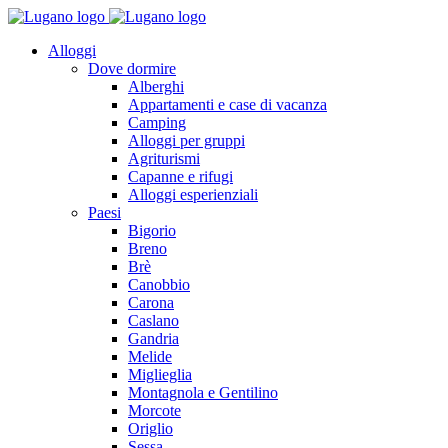
Alloggi
Dove dormire
Alberghi
Appartamenti e case di vacanza
Camping
Alloggi per gruppi
Agriturismi
Capanne e rifugi
Alloggi esperienziali
Paesi
Bigorio
Breno
Brè
Canobbio
Carona
Caslano
Gandria
Melide
Miglieglia
Montagnola e Gentilino
Morcote
Origlio
Sessa