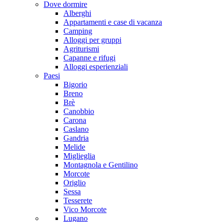
Dove dormire
Alberghi
Appartamenti e case di vacanza
Camping
Alloggi per gruppi
Agriturismi
Capanne e rifugi
Alloggi esperienziali
Paesi
Bigorio
Breno
Brè
Canobbio
Carona
Caslano
Gandria
Melide
Miglieglia
Montagnola e Gentilino
Morcote
Origlio
Sessa
Tesserete
Vico Morcote
Lugano