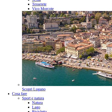
Tesserete
Vico Morcote
Scopri
Lugano
Cosa fare
Sport e natura
Natura
Lago
Bicicletta