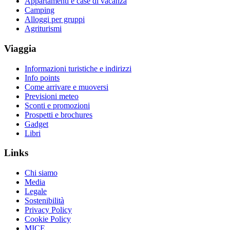
Appartamenti e case di vacanza
Camping
Alloggi per gruppi
Agriturismi
Viaggia
Informazioni turistiche e indirizzi
Info points
Come arrivare e muoversi
Previsioni meteo
Sconti e promozioni
Prospetti e brochures
Gadget
Libri
Links
Chi siamo
Media
Legale
Sostenibilità
Privacy Policy
Cookie Policy
MICE