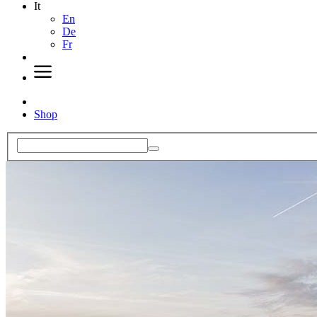
It
En
De
Fr
Shop