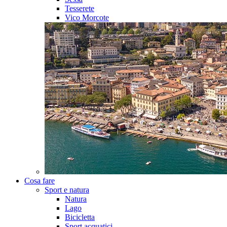
Tesserete
Vico Morcote
Cosa fare
Sport e natura
Natura
Lago
Bicicletta
Sport acquatici