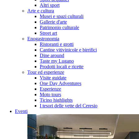
Altri sport
Arte e cultura
Musei e spazi culturali
Gallerie d'arte
Patrimonio culturale
Street art
Enogastronomia
Ristoranti e grotti
Cantine vitivinicole e birrifici
Dine around
Taste my Lugano
Prodotti locali e ricette
Tour ed esperienze
Visite guidate
One Day Adventures
Esperienze
Moto tours
Ticino highlights
I tesori delle vette del Ceresio
Eventi