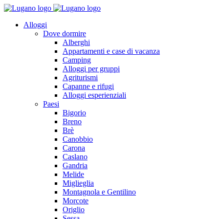
Alloggi
Dove dormire
Alberghi
Appartamenti e case di vacanza
Camping
Alloggi per gruppi
Agriturismi
Capanne e rifugi
Alloggi esperienziali
Paesi
Bigorio
Breno
Brè
Canobbio
Carona
Caslano
Gandria
Melide
Miglieglia
Montagnola e Gentilino
Morcote
Origlio
Sessa