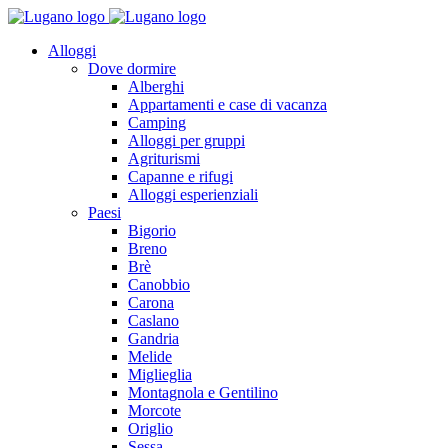
Alloggi
Dove dormire
Alberghi
Appartamenti e case di vacanza
Camping
Alloggi per gruppi
Agriturismi
Capanne e rifugi
Alloggi esperienziali
Paesi
Bigorio
Breno
Brè
Canobbio
Carona
Caslano
Gandria
Melide
Miglieglia
Montagnola e Gentilino
Morcote
Origlio
Sessa