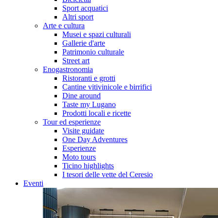
Sport acquatici
Altri sport
Arte e cultura
Musei e spazi culturali
Gallerie d'arte
Patrimonio culturale
Street art
Enogastronomia
Ristoranti e grotti
Cantine vitivinicole e birrifici
Dine around
Taste my Lugano
Prodotti locali e ricette
Tour ed esperienze
Visite guidate
One Day Adventures
Esperienze
Moto tours
Ticino highlights
I tesori delle vette del Ceresio
Eventi