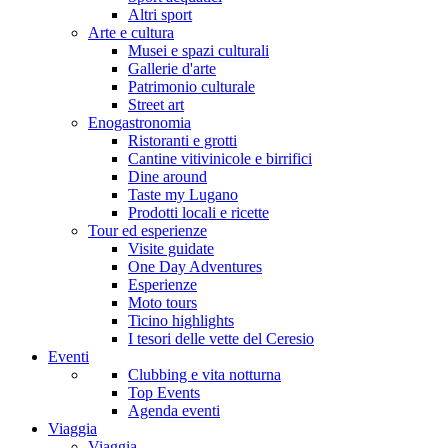
Altri sport
Arte e cultura
Musei e spazi culturali
Gallerie d'arte
Patrimonio culturale
Street art
Enogastronomia
Ristoranti e grotti
Cantine vitivinicole e birrifici
Dine around
Taste my Lugano
Prodotti locali e ricette
Tour ed esperienze
Visite guidate
One Day Adventures
Esperienze
Moto tours
Ticino highlights
I tesori delle vette del Ceresio
Eventi
Clubbing e vita notturna
Top Events
Agenda eventi
Viaggia
Viaggia