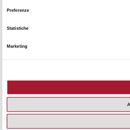
consenso
Preferenze
Statistiche
Marketing
A