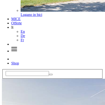
Lugano in bici
MICE
Offerte
It
En
De
Fr
Shop