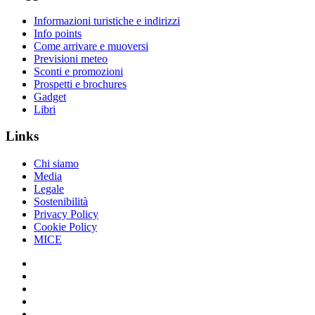
Informazioni turistiche e indirizzi
Info points
Come arrivare e muoversi
Previsioni meteo
Sconti e promozioni
Prospetti e brochures
Gadget
Libri
Links
Chi siamo
Media
Legale
Sostenibilità
Privacy Policy
Cookie Policy
MICE