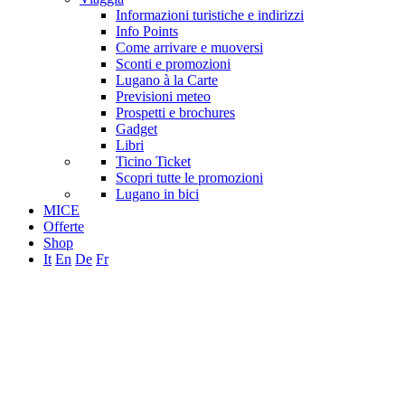
Informazioni turistiche e indirizzi
Info Points
Come arrivare e muoversi
Sconti e promozioni
Lugano à la Carte
Previsioni meteo
Prospetti e brochures
Gadget
Libri
Ticino Ticket
Scopri tutte le promozioni
Lugano in bici
MICE
Offerte
Shop
It
En
De
Fr