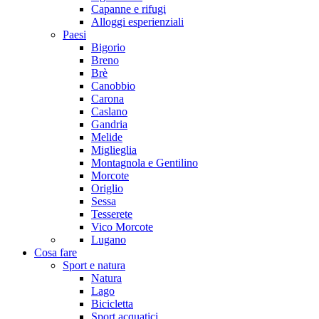
Capanne e rifugi
Alloggi esperienziali
Paesi
Bigorio
Breno
Brè
Canobbio
Carona
Caslano
Gandria
Melide
Miglieglia
Montagnola e Gentilino
Morcote
Origlio
Sessa
Tesserete
Vico Morcote
Lugano
Cosa fare
Sport e natura
Natura
Lago
Bicicletta
Sport acquatici