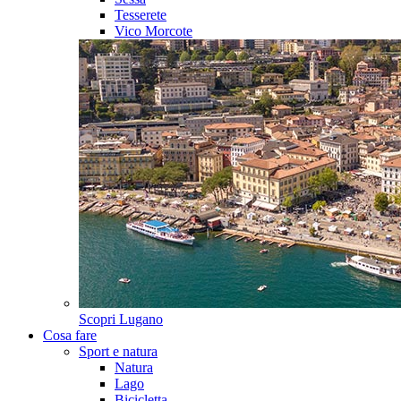
Tesserete
Vico Morcote
Scopri
Lugano
Cosa fare
Sport e natura
Natura
Lago
Bicicletta