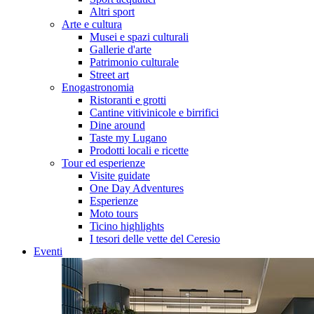
Altri sport
Arte e cultura
Musei e spazi culturali
Gallerie d'arte
Patrimonio culturale
Street art
Enogastronomia
Ristoranti e grotti
Cantine vitivinicole e birrifici
Dine around
Taste my Lugano
Prodotti locali e ricette
Tour ed esperienze
Visite guidate
One Day Adventures
Esperienze
Moto tours
Ticino highlights
I tesori delle vette del Ceresio
Eventi