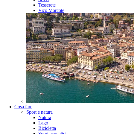
Tesserete
Vico Morcote
Cosa fare
Sport e natura
Natura
Lago
Bicicletta
Sport acquatici