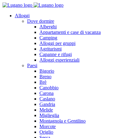
Alloggi
Dove dormire
Alberghi
Appartamenti e case di vacanza
Camping
Alloggi per gruppi
Agriturismi
Capanne e rifugi
Alloggi esperienziali
Paesi
Bigorio
Breno
Brè
Canobbio
Carona
Caslano
Gandria
Melide
Miglieglia
Montagnola e Gentilino
Morcote
Origlio
Sessa