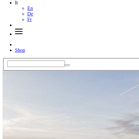
It
En
De
Fr
Shop