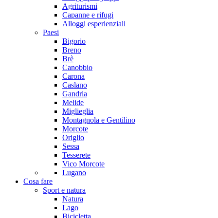
Agriturismi
Capanne e rifugi
Alloggi esperienziali
Paesi
Bigorio
Breno
Brè
Canobbio
Carona
Caslano
Gandria
Melide
Miglieglia
Montagnola e Gentilino
Morcote
Origlio
Sessa
Tesserete
Vico Morcote
Lugano
Cosa fare
Sport e natura
Natura
Lago
Bicicletta