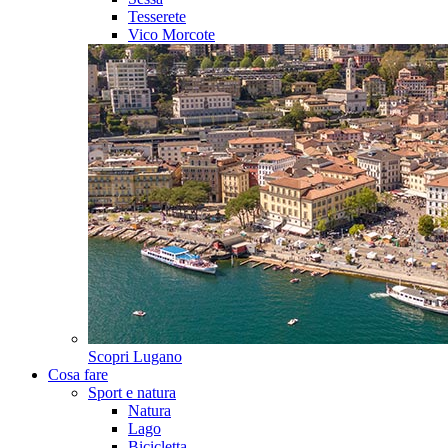
Tesserete
Vico Morcote
Scopri
Lugano
Cosa fare
Sport e natura
Natura
Lago
Bicicletta