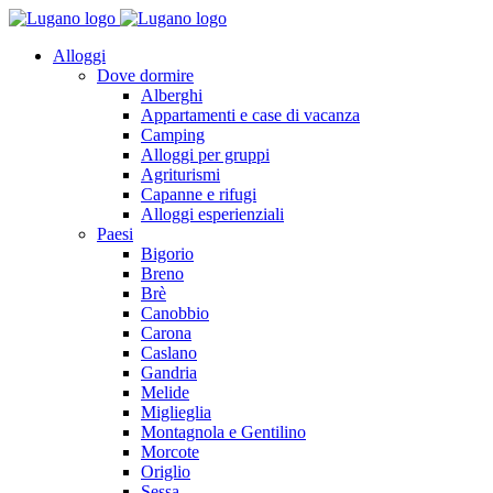
Alloggi
Dove dormire
Alberghi
Appartamenti e case di vacanza
Camping
Alloggi per gruppi
Agriturismi
Capanne e rifugi
Alloggi esperienziali
Paesi
Bigorio
Breno
Brè
Canobbio
Carona
Caslano
Gandria
Melide
Miglieglia
Montagnola e Gentilino
Morcote
Origlio
Sessa