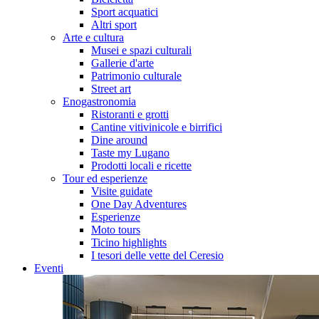
Sport acquatici
Altri sport
Arte e cultura
Musei e spazi culturali
Gallerie d'arte
Patrimonio culturale
Street art
Enogastronomia
Ristoranti e grotti
Cantine vitivinicole e birrifici
Dine around
Taste my Lugano
Prodotti locali e ricette
Tour ed esperienze
Visite guidate
One Day Adventures
Esperienze
Moto tours
Ticino highlights
I tesori delle vette del Ceresio
Eventi