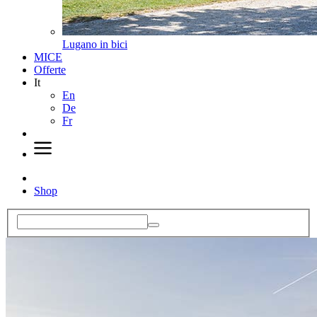
Lugano in bici
MICE
Offerte
It
En
De
Fr
Shop