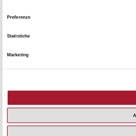
consenso
Preferenze
Statistiche
Marketing
A