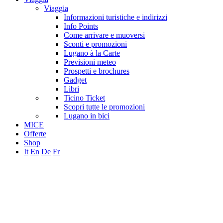
Viaggia
Informazioni turistiche e indirizzi
Info Points
Come arrivare e muoversi
Sconti e promozioni
Lugano à la Carte
Previsioni meteo
Prospetti e brochures
Gadget
Libri
Ticino Ticket
Scopri tutte le promozioni
Lugano in bici
MICE
Offerte
Shop
It
En
De
Fr