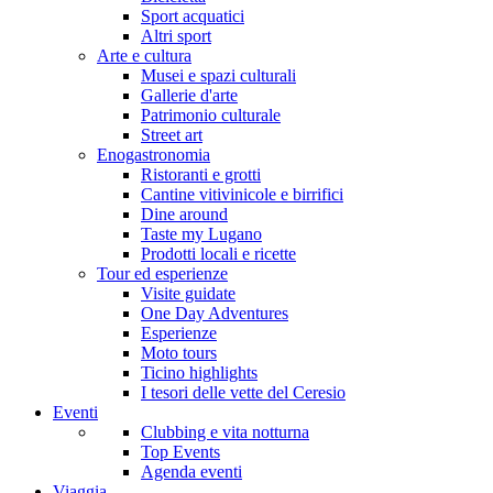
Sport acquatici
Altri sport
Arte e cultura
Musei e spazi culturali
Gallerie d'arte
Patrimonio culturale
Street art
Enogastronomia
Ristoranti e grotti
Cantine vitivinicole e birrifici
Dine around
Taste my Lugano
Prodotti locali e ricette
Tour ed esperienze
Visite guidate
One Day Adventures
Esperienze
Moto tours
Ticino highlights
I tesori delle vette del Ceresio
Eventi
Clubbing e vita notturna
Top Events
Agenda eventi
Viaggia