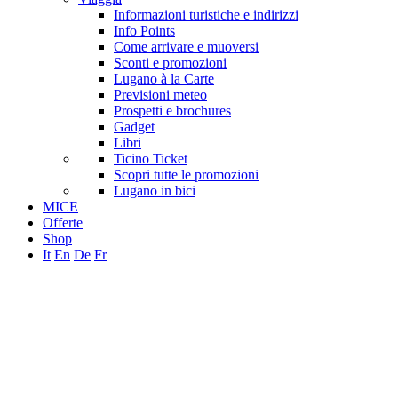
Informazioni turistiche e indirizzi
Info Points
Come arrivare e muoversi
Sconti e promozioni
Lugano à la Carte
Previsioni meteo
Prospetti e brochures
Gadget
Libri
Ticino Ticket
Scopri tutte le promozioni
Lugano in bici
MICE
Offerte
Shop
It
En
De
Fr