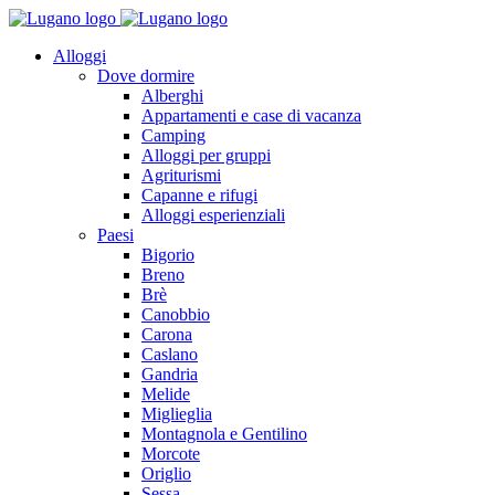
Alloggi
Dove dormire
Alberghi
Appartamenti e case di vacanza
Camping
Alloggi per gruppi
Agriturismi
Capanne e rifugi
Alloggi esperienziali
Paesi
Bigorio
Breno
Brè
Canobbio
Carona
Caslano
Gandria
Melide
Miglieglia
Montagnola e Gentilino
Morcote
Origlio
Sessa