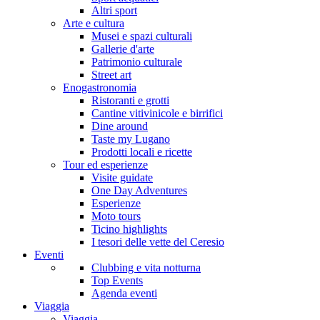
Altri sport
Arte e cultura
Musei e spazi culturali
Gallerie d'arte
Patrimonio culturale
Street art
Enogastronomia
Ristoranti e grotti
Cantine vitivinicole e birrifici
Dine around
Taste my Lugano
Prodotti locali e ricette
Tour ed esperienze
Visite guidate
One Day Adventures
Esperienze
Moto tours
Ticino highlights
I tesori delle vette del Ceresio
Eventi
Clubbing e vita notturna
Top Events
Agenda eventi
Viaggia
Viaggia