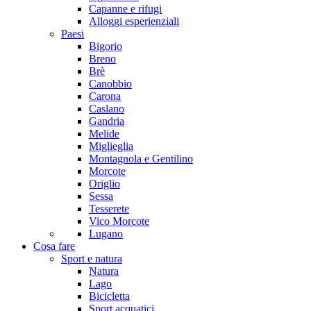
Capanne e rifugi
Alloggi esperienziali
Paesi
Bigorio
Breno
Brè
Canobbio
Carona
Caslano
Gandria
Melide
Miglieglia
Montagnola e Gentilino
Morcote
Origlio
Sessa
Tesserete
Vico Morcote
Lugano
Cosa fare
Sport e natura
Natura
Lago
Bicicletta
Sport acquatici