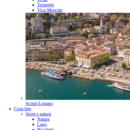
Tesserete
Vico Morcote
Scopri
Lugano
Cosa fare
Sport e natura
Natura
Lago
Bicicletta