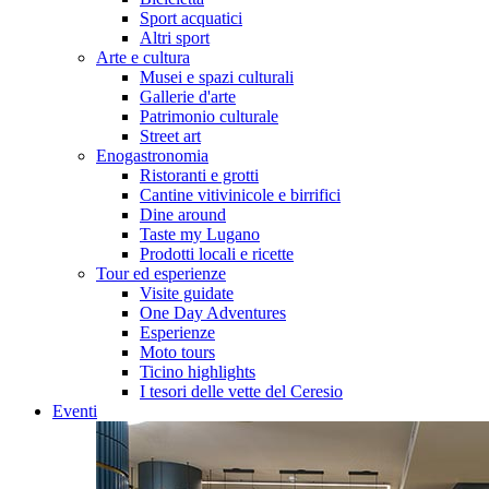
Sport acquatici
Altri sport
Arte e cultura
Musei e spazi culturali
Gallerie d'arte
Patrimonio culturale
Street art
Enogastronomia
Ristoranti e grotti
Cantine vitivinicole e birrifici
Dine around
Taste my Lugano
Prodotti locali e ricette
Tour ed esperienze
Visite guidate
One Day Adventures
Esperienze
Moto tours
Ticino highlights
I tesori delle vette del Ceresio
Eventi