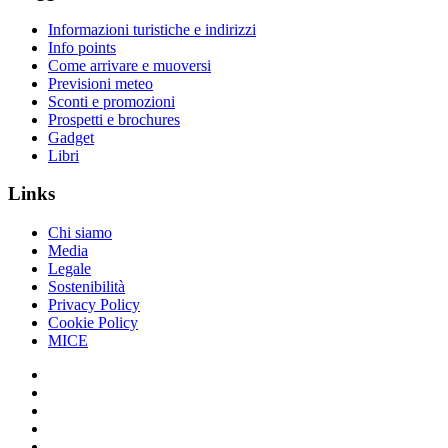
Informazioni turistiche e indirizzi
Info points
Come arrivare e muoversi
Previsioni meteo
Sconti e promozioni
Prospetti e brochures
Gadget
Libri
Links
Chi siamo
Media
Legale
Sostenibilità
Privacy Policy
Cookie Policy
MICE