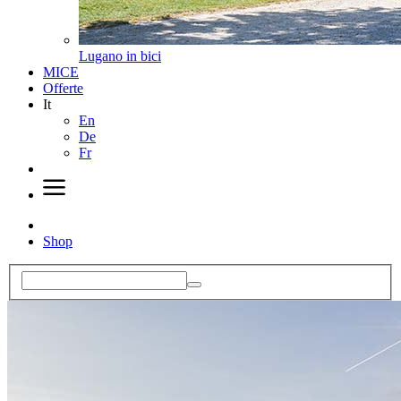
Lugano in bici
MICE
Offerte
It
En
De
Fr
Shop