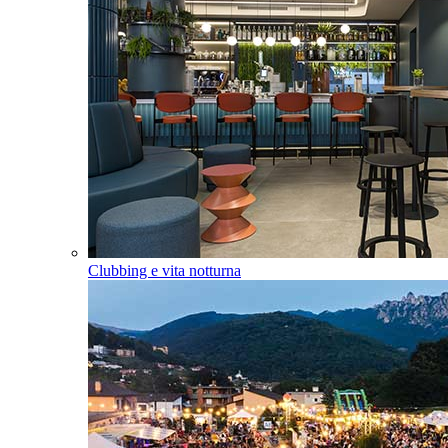
Clubbing e vita notturna