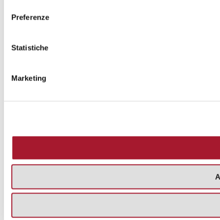
consenso
Preferenze
Statistiche
Marketing
A