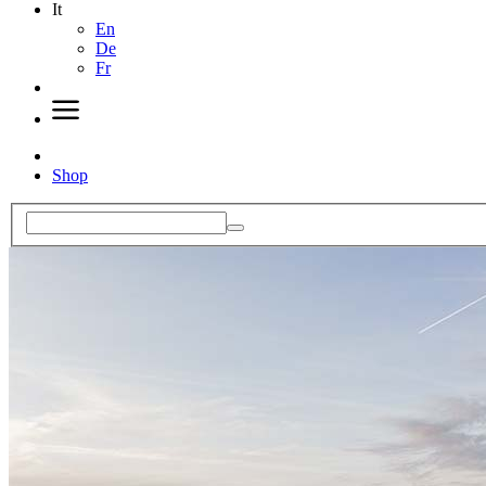
It
En
De
Fr
Shop