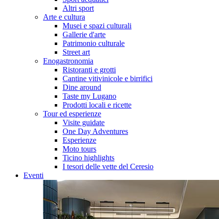
Altri sport
Arte e cultura
Musei e spazi culturali
Gallerie d'arte
Patrimonio culturale
Street art
Enogastronomia
Ristoranti e grotti
Cantine vitivinicole e birrifici
Dine around
Taste my Lugano
Prodotti locali e ricette
Tour ed esperienze
Visite guidate
One Day Adventures
Esperienze
Moto tours
Ticino highlights
I tesori delle vette del Ceresio
Eventi