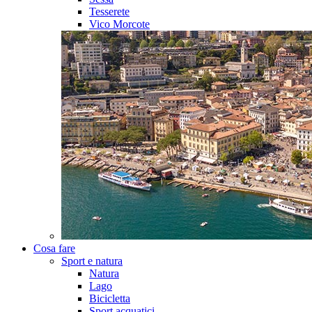
Tesserete
Vico Morcote
Cosa fare
Sport e natura
Natura
Lago
Bicicletta
Sport acquatici