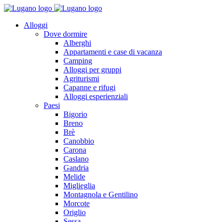
Alloggi
Dove dormire
Alberghi
Appartamenti e case di vacanza
Camping
Alloggi per gruppi
Agriturismi
Capanne e rifugi
Alloggi esperienziali
Paesi
Bigorio
Breno
Brè
Canobbio
Carona
Caslano
Gandria
Melide
Miglieglia
Montagnola e Gentilino
Morcote
Origlio
Sessa