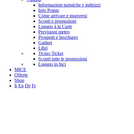
Informazioni turistiche e indirizzi
Info Points
Come arrivare e muoversi
Sconti e promozioni
Lugano à la Carte
Previsioni meteo
Prospetti e brochures
Gadget
Libri
Ticino Ticket
Scopri tutte le promozioni
Lugano in bici
MICE
Offerte
Shop
It
En
De
Fr