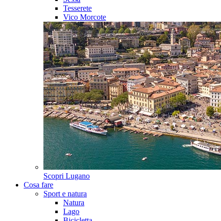
Tesserete
Vico Morcote
Scopri
Lugano
Cosa fare
Sport e natura
Natura
Lago
Bicicletta