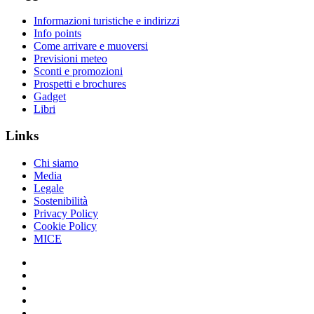
Informazioni turistiche e indirizzi
Info points
Come arrivare e muoversi
Previsioni meteo
Sconti e promozioni
Prospetti e brochures
Gadget
Libri
Links
Chi siamo
Media
Legale
Sostenibilità
Privacy Policy
Cookie Policy
MICE