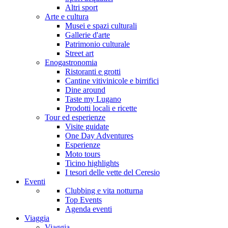
Altri sport
Arte e cultura
Musei e spazi culturali
Gallerie d'arte
Patrimonio culturale
Street art
Enogastronomia
Ristoranti e grotti
Cantine vitivinicole e birrifici
Dine around
Taste my Lugano
Prodotti locali e ricette
Tour ed esperienze
Visite guidate
One Day Adventures
Esperienze
Moto tours
Ticino highlights
I tesori delle vette del Ceresio
Eventi
Clubbing e vita notturna
Top Events
Agenda eventi
Viaggia
Viaggia