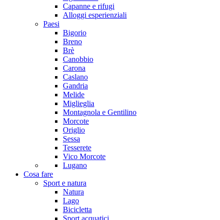
Capanne e rifugi
Alloggi esperienziali
Paesi
Bigorio
Breno
Brè
Canobbio
Carona
Caslano
Gandria
Melide
Miglieglia
Montagnola e Gentilino
Morcote
Origlio
Sessa
Tesserete
Vico Morcote
Lugano
Cosa fare
Sport e natura
Natura
Lago
Bicicletta
Sport acquatici