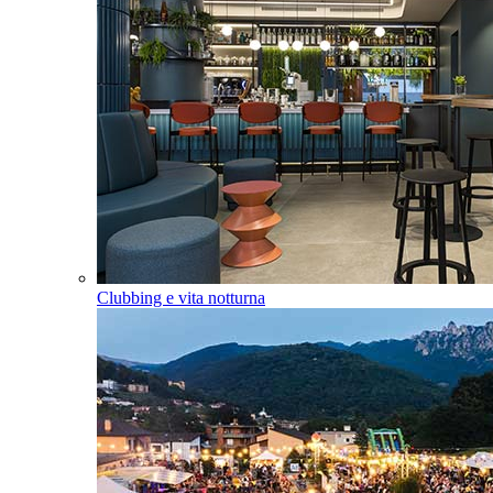
Clubbing e vita notturna