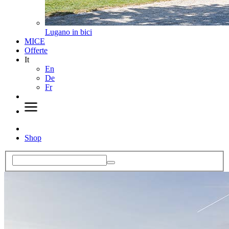
Lugano in bici
MICE
Offerte
It
En
De
Fr
Shop