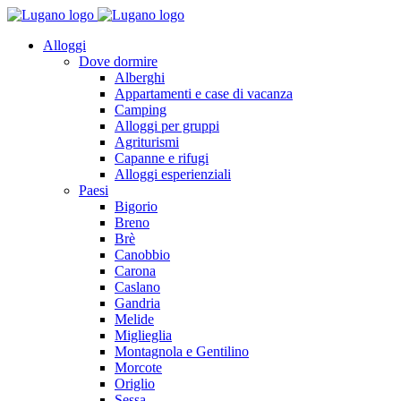
Alloggi
Dove dormire
Alberghi
Appartamenti e case di vacanza
Camping
Alloggi per gruppi
Agriturismi
Capanne e rifugi
Alloggi esperienziali
Paesi
Bigorio
Breno
Brè
Canobbio
Carona
Caslano
Gandria
Melide
Miglieglia
Montagnola e Gentilino
Morcote
Origlio
Sessa