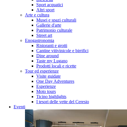
Sport acquatici
Altri sport
Arte e cultura
Musei e spazi culturali
Gallerie d'arte
Patrimonio culturale
Street art
Enogastronomia
Ristoranti e grotti
Cantine vitivinicole e birrifici
Dine around
Taste my Lugano
Prodotti locali e ricette
Tour ed esperienze
Visite guidate
One Day Adventures
Esperienze
Moto tours
Ticino highlights
I tesori delle vette del Ceresio
Eventi