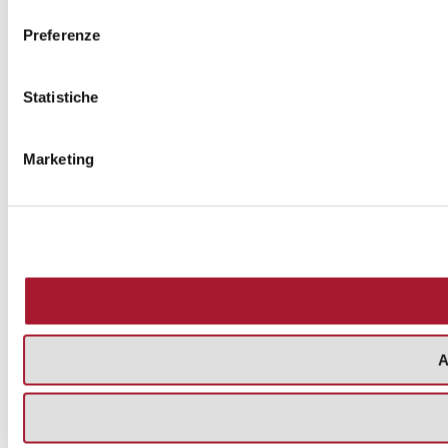
consenso
Preferenze
Statistiche
Marketing
A