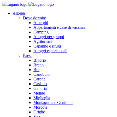
Alloggi
Dove dormire
Alberghi
Appartamenti e case di vacanza
Camping
Alloggi per gruppi
Agriturismi
Capanne e rifugi
Alloggi esperienziali
Paesi
Bigorio
Breno
Brè
Canobbio
Carona
Caslano
Gandria
Melide
Miglieglia
Montagnola e Gentilino
Morcote
Origlio
Sessa