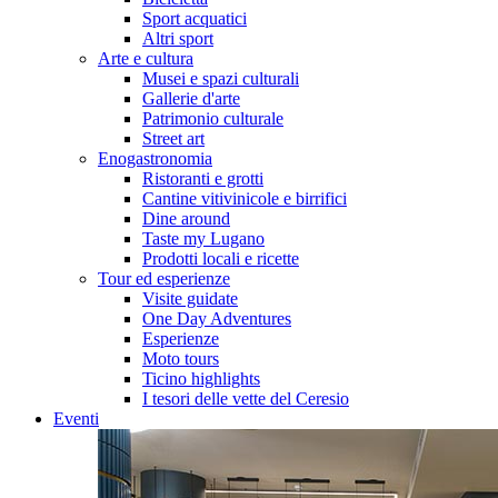
Sport acquatici
Altri sport
Arte e cultura
Musei e spazi culturali
Gallerie d'arte
Patrimonio culturale
Street art
Enogastronomia
Ristoranti e grotti
Cantine vitivinicole e birrifici
Dine around
Taste my Lugano
Prodotti locali e ricette
Tour ed esperienze
Visite guidate
One Day Adventures
Esperienze
Moto tours
Ticino highlights
I tesori delle vette del Ceresio
Eventi