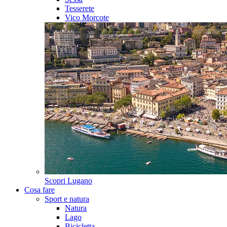
Tesserete
Vico Morcote
Scopri
Lugano
Cosa fare
Sport e natura
Natura
Lago
Bicicletta