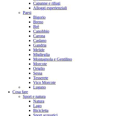
Capanne e rifugi
Alloggi esperienziali
Paesi
Bigorio
Breno
Brè
Canobbio
Carona
Caslano
Gandria
Melide
Miglieglia
Montagnola e Gentilino
Morcote
Origlio
Sessa
Tesserete
Vico Morcote
Lugano
Cosa fare
Sport e natura
Natura
Lago
Bicicletta
Sport acquatici