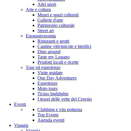
Altri sport
Arte e cultura
Musei e spazi culturali
Gallerie d'arte
Patrimonio culturale
Street art
Enogastronomia
Ristoranti e grotti
Cantine vitivinicole e birrifici
Dine around
Taste my Lugano
Prodotti locali e ricette
Tour ed esperienze
Visite guidate
One Day Adventures
Esperienze
Moto tours
Ticino highlights
I tesori delle vette del Ceresio
Eventi
Clubbing e vita notturna
Top Events
Agenda eventi
Viaggia
Viaggia