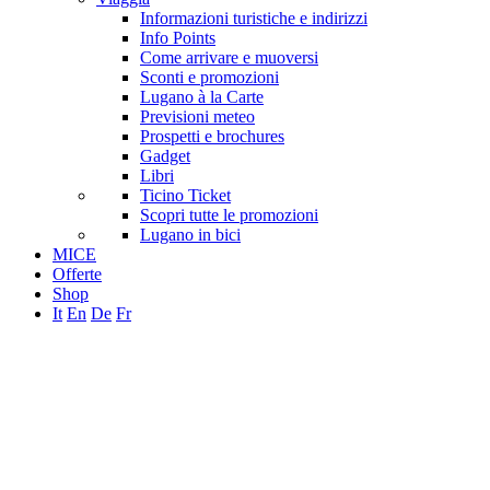
Informazioni turistiche e indirizzi
Info Points
Come arrivare e muoversi
Sconti e promozioni
Lugano à la Carte
Previsioni meteo
Prospetti e brochures
Gadget
Libri
Ticino Ticket
Scopri tutte le promozioni
Lugano in bici
MICE
Offerte
Shop
It
En
De
Fr