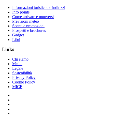
Informazioni turistiche e indirizzi
Info points
Come arrivare e muoversi
Previsioni meteo
Sconti e promozioni
Prospetti e brochures
Gadget
Libri
Links
Chi siamo
Media
Legale
Sostenibilità
Privacy Policy
Cookie Policy
MICE