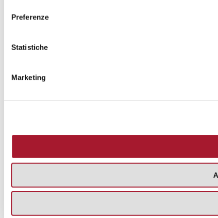
consenso
Preferenze
Statistiche
Marketing
A