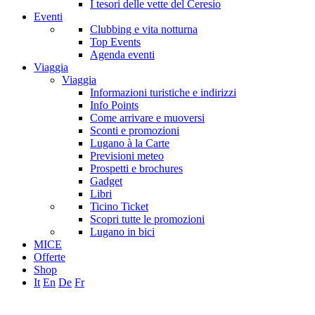
I tesori delle vette del Ceresio
Eventi
Clubbing e vita notturna
Top Events
Agenda eventi
Viaggia
Viaggia
Informazioni turistiche e indirizzi
Info Points
Come arrivare e muoversi
Sconti e promozioni
Lugano à la Carte
Previsioni meteo
Prospetti e brochures
Gadget
Libri
Ticino Ticket
Scopri tutte le promozioni
Lugano in bici
MICE
Offerte
Shop
It
En
De
Fr