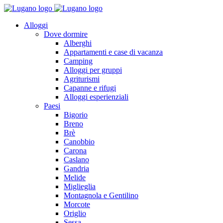
Alloggi
Dove dormire
Alberghi
Appartamenti e case di vacanza
Camping
Alloggi per gruppi
Agriturismi
Capanne e rifugi
Alloggi esperienziali
Paesi
Bigorio
Breno
Brè
Canobbio
Carona
Caslano
Gandria
Melide
Miglieglia
Montagnola e Gentilino
Morcote
Origlio
Sessa