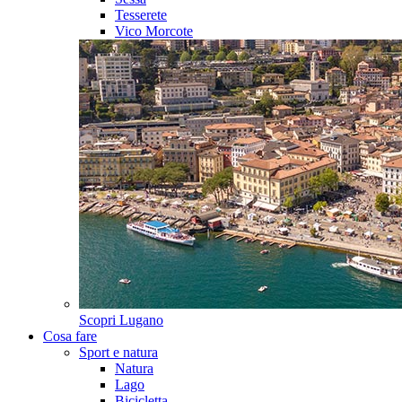
Tesserete
Vico Morcote
Scopri
Lugano
Cosa fare
Sport e natura
Natura
Lago
Bicicletta