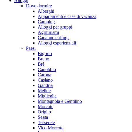
Alloggi
Dove dormire
Alberghi
Appartamenti e case di vacanza
Camping
Alloggi per gruppi
Agriturismi
Capanne e rifugi
Alloggi esperienziali
Paesi
Bigorio
Breno
Brè
Canobbio
Carona
Caslano
Gandria
Melide
Miglieglia
Montagnola e Gentilino
Morcote
Origlio
Sessa
Tesserete
Vico Morcote