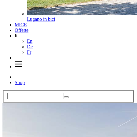
Lugano in bici
MICE
Offerte
It
En
De
Fr
Shop