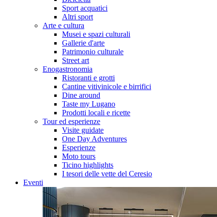
Sport acquatici
Altri sport
Arte e cultura
Musei e spazi culturali
Gallerie d'arte
Patrimonio culturale
Street art
Enogastronomia
Ristoranti e grotti
Cantine vitivinicole e birrifici
Dine around
Taste my Lugano
Prodotti locali e ricette
Tour ed esperienze
Visite guidate
One Day Adventures
Esperienze
Moto tours
Ticino highlights
I tesori delle vette del Ceresio
Eventi