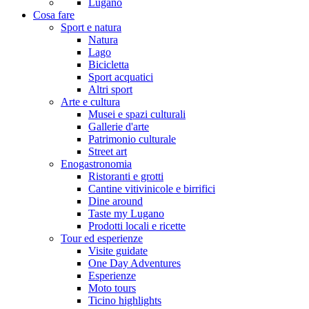
Lugano
Cosa fare
Sport e natura
Natura
Lago
Bicicletta
Sport acquatici
Altri sport
Arte e cultura
Musei e spazi culturali
Gallerie d'arte
Patrimonio culturale
Street art
Enogastronomia
Ristoranti e grotti
Cantine vitivinicole e birrifici
Dine around
Taste my Lugano
Prodotti locali e ricette
Tour ed esperienze
Visite guidate
One Day Adventures
Esperienze
Moto tours
Ticino highlights