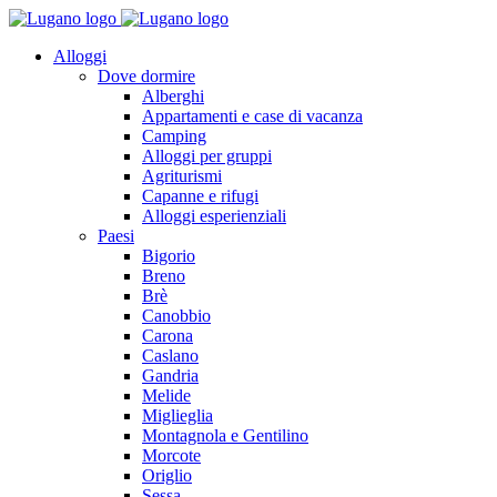
Alloggi
Dove dormire
Alberghi
Appartamenti e case di vacanza
Camping
Alloggi per gruppi
Agriturismi
Capanne e rifugi
Alloggi esperienziali
Paesi
Bigorio
Breno
Brè
Canobbio
Carona
Caslano
Gandria
Melide
Miglieglia
Montagnola e Gentilino
Morcote
Origlio
Sessa