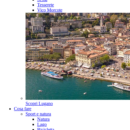
Tesserete
Vico Morcote
Scopri
Lugano
Cosa fare
Sport e natura
Natura
Lago
Bicicletta