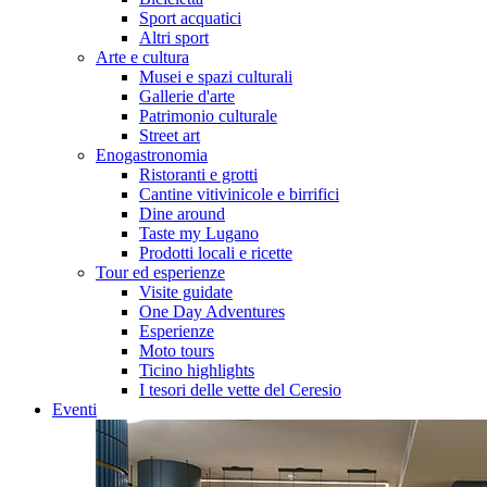
Sport acquatici
Altri sport
Arte e cultura
Musei e spazi culturali
Gallerie d'arte
Patrimonio culturale
Street art
Enogastronomia
Ristoranti e grotti
Cantine vitivinicole e birrifici
Dine around
Taste my Lugano
Prodotti locali e ricette
Tour ed esperienze
Visite guidate
One Day Adventures
Esperienze
Moto tours
Ticino highlights
I tesori delle vette del Ceresio
Eventi