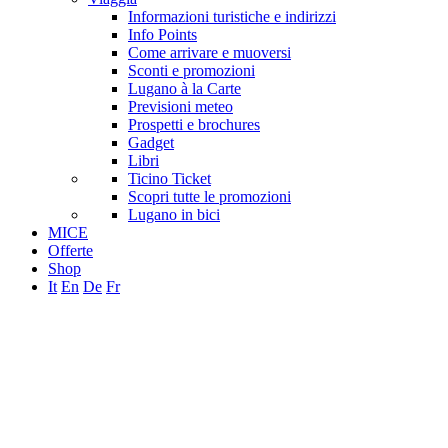
Informazioni turistiche e indirizzi
Info Points
Come arrivare e muoversi
Sconti e promozioni
Lugano à la Carte
Previsioni meteo
Prospetti e brochures
Gadget
Libri
Ticino Ticket
Scopri tutte le promozioni
Lugano in bici
MICE
Offerte
Shop
It
En
De
Fr