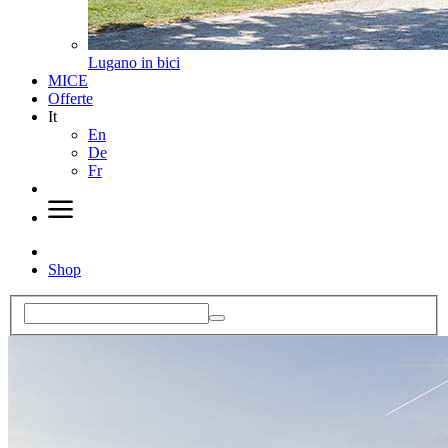
Lugano in bici
MICE
Offerte
It
En
De
Fr
Shop