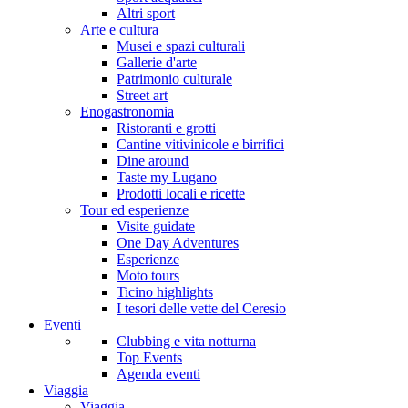
Altri sport
Arte e cultura
Musei e spazi culturali
Gallerie d'arte
Patrimonio culturale
Street art
Enogastronomia
Ristoranti e grotti
Cantine vitivinicole e birrifici
Dine around
Taste my Lugano
Prodotti locali e ricette
Tour ed esperienze
Visite guidate
One Day Adventures
Esperienze
Moto tours
Ticino highlights
I tesori delle vette del Ceresio
Eventi
Clubbing e vita notturna
Top Events
Agenda eventi
Viaggia
Viaggia