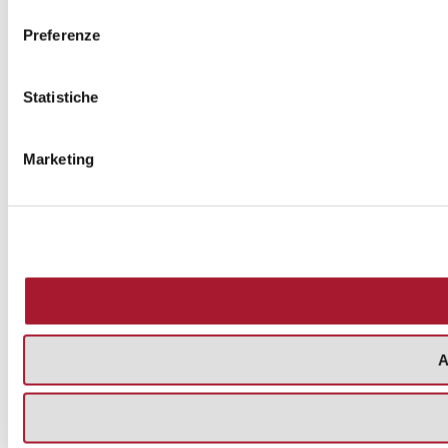
consenso
Preferenze
Statistiche
Marketing
A