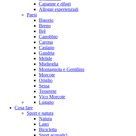
Capanne e rifugi
Alloggi esperienziali
Paesi
Bigorio
Breno
Brè
Canobbio
Carona
Caslano
Gandria
Melide
Miglieglia
Montagnola e Gentilino
Morcote
Origlio
Sessa
Tesserete
Vico Morcote
Lugano
Cosa fare
Sport e natura
Natura
Lago
Bicicletta
Sport acquatici