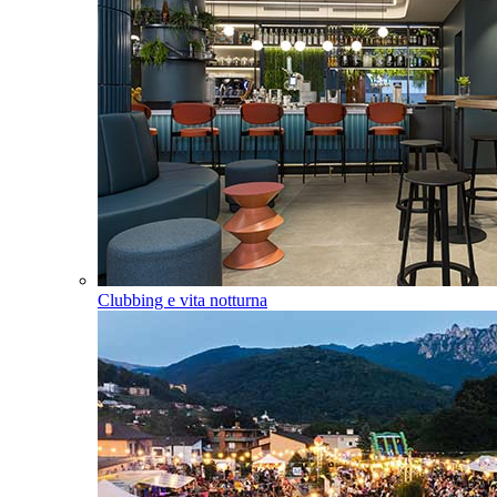
Clubbing e vita notturna