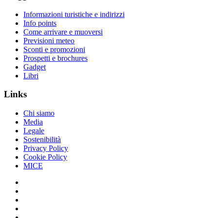
Informazioni turistiche e indirizzi
Info points
Come arrivare e muoversi
Previsioni meteo
Sconti e promozioni
Prospetti e brochures
Gadget
Libri
Links
Chi siamo
Media
Legale
Sostenibilità
Privacy Policy
Cookie Policy
MICE