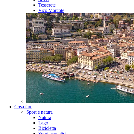
Tesserete
Vico Morcote
Cosa fare
Sport e natura
Natura
Lago
Bicicletta
Sport acquatici