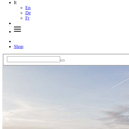
It
En
De
Fr
Shop