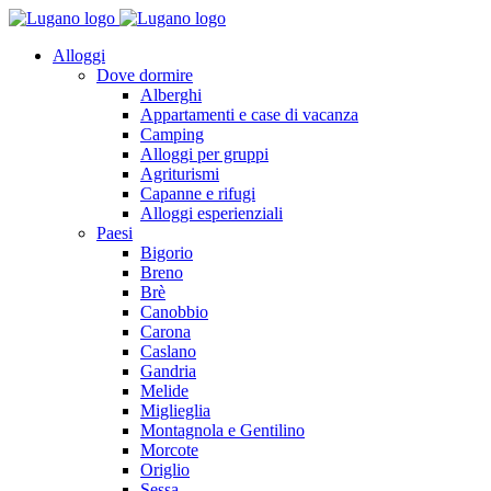
Alloggi
Dove dormire
Alberghi
Appartamenti e case di vacanza
Camping
Alloggi per gruppi
Agriturismi
Capanne e rifugi
Alloggi esperienziali
Paesi
Bigorio
Breno
Brè
Canobbio
Carona
Caslano
Gandria
Melide
Miglieglia
Montagnola e Gentilino
Morcote
Origlio
Sessa