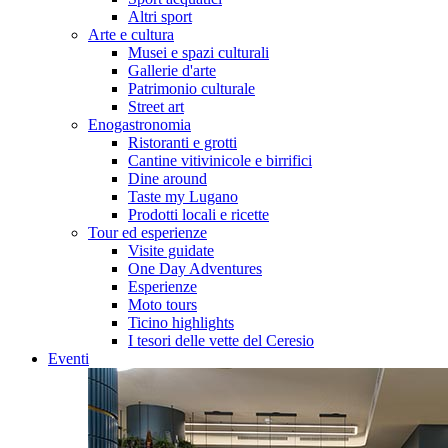
Altri sport
Arte e cultura
Musei e spazi culturali
Gallerie d'arte
Patrimonio culturale
Street art
Enogastronomia
Ristoranti e grotti
Cantine vitivinicole e birrifici
Dine around
Taste my Lugano
Prodotti locali e ricette
Tour ed esperienze
Visite guidate
One Day Adventures
Esperienze
Moto tours
Ticino highlights
I tesori delle vette del Ceresio
Eventi