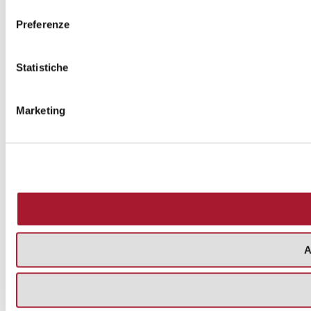
consenso
Preferenze
Statistiche
Marketing
A