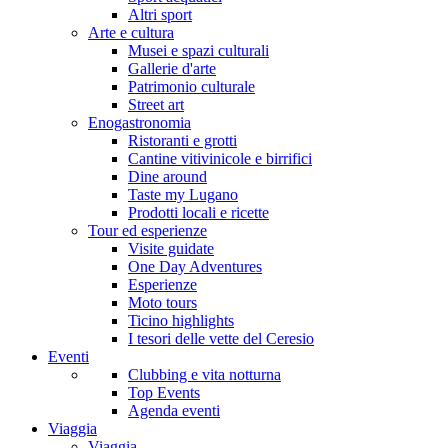
Altri sport
Arte e cultura
Musei e spazi culturali
Gallerie d'arte
Patrimonio culturale
Street art
Enogastronomia
Ristoranti e grotti
Cantine vitivinicole e birrifici
Dine around
Taste my Lugano
Prodotti locali e ricette
Tour ed esperienze
Visite guidate
One Day Adventures
Esperienze
Moto tours
Ticino highlights
I tesori delle vette del Ceresio
Eventi
Clubbing e vita notturna
Top Events
Agenda eventi
Viaggia
Viaggia