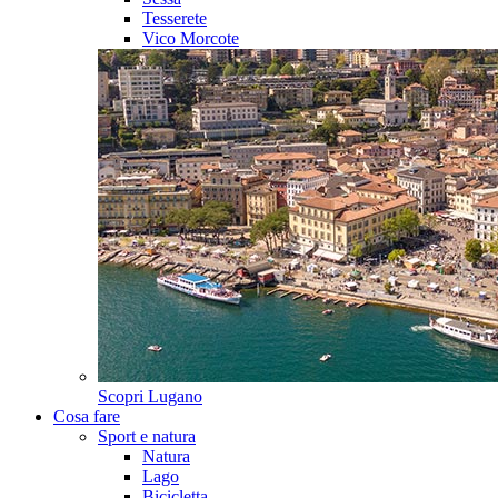
Tesserete
Vico Morcote
Scopri
Lugano
Cosa fare
Sport e natura
Natura
Lago
Bicicletta