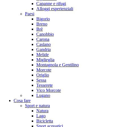
Capanne e rifugi
Alloggi esperienziali
Paesi
Bigorio
Breno
Brè
Canobbio
Carona
Caslano
Gandria
Melide
Miglieglia
Montagnola e Gentilino
Morcote
Origlio
Sessa
Tesserete
Vico Morcote
Lugano
Cosa fare
Sport e natura
Natura
Lago
Bicicletta
Sport acquatici