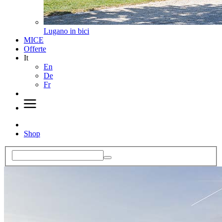
Lugano in bici
MICE
Offerte
It
En
De
Fr
Shop