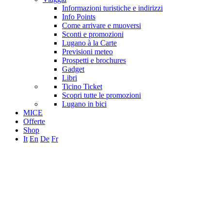
Informazioni turistiche e indirizzi
Info Points
Come arrivare e muoversi
Sconti e promozioni
Lugano à la Carte
Previsioni meteo
Prospetti e brochures
Gadget
Libri
Ticino Ticket
Scopri tutte le promozioni
Lugano in bici
MICE
Offerte
Shop
It
En
De
Fr