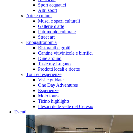
Sport acquatici
Altri sport
Arte e cultura
Musei e spazi culturali
Gallerie d'arte
Patrimonio culturale
Street art
Enogastronomia
Ristoranti e grotti
Cantine vitivinicole e birrifici
Dine around
Taste my Lugano
Prodotti locali e ricette
Tour ed esperienze
Visite guidate
One Day Adventures
Esperienze
Moto tours
Ticino highlights
I tesori delle vette del Ceresio
Eventi