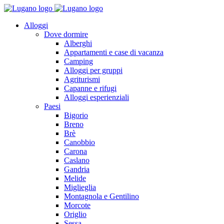
Alloggi
Dove dormire
Alberghi
Appartamenti e case di vacanza
Camping
Alloggi per gruppi
Agriturismi
Capanne e rifugi
Alloggi esperienziali
Paesi
Bigorio
Breno
Brè
Canobbio
Carona
Caslano
Gandria
Melide
Miglieglia
Montagnola e Gentilino
Morcote
Origlio
Sessa