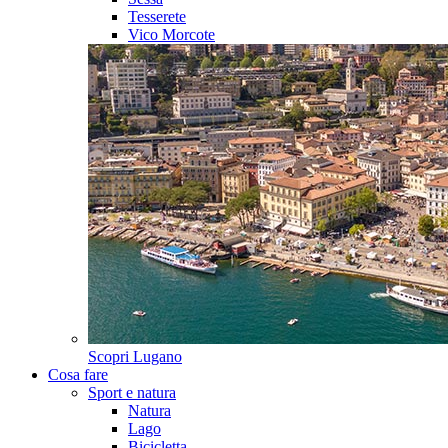
Tesserete
Vico Morcote
Scopri
Lugano
Cosa fare
Sport e natura
Natura
Lago
Bicicletta