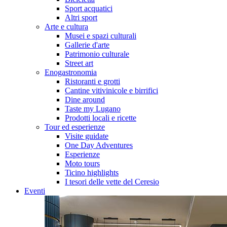
Sport acquatici
Altri sport
Arte e cultura
Musei e spazi culturali
Gallerie d'arte
Patrimonio culturale
Street art
Enogastronomia
Ristoranti e grotti
Cantine vitivinicole e birrifici
Dine around
Taste my Lugano
Prodotti locali e ricette
Tour ed esperienze
Visite guidate
One Day Adventures
Esperienze
Moto tours
Ticino highlights
I tesori delle vette del Ceresio
Eventi