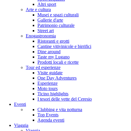
Altri sport
Arte e cultura
Musei e spazi culturali
Gallerie d'arte
Patrimonio culturale
Street art
Enogastronomia
Ristoranti e grotti
Cantine vitivinicole e birrifici
Dine around
Taste my Lugano
Prodotti locali e ricette
Tour ed esperienze
Visite guidate
One Day Adventures
Esperienze
Moto tours
Ticino highlights
I tesori delle vette del Ceresio
Eventi
Clubbing e vita notturna
Top Events
Agenda eventi
Viaggia
Viaggia