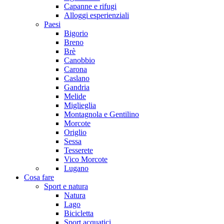
Capanne e rifugi
Alloggi esperienziali
Paesi
Bigorio
Breno
Brè
Canobbio
Carona
Caslano
Gandria
Melide
Miglieglia
Montagnola e Gentilino
Morcote
Origlio
Sessa
Tesserete
Vico Morcote
Lugano
Cosa fare
Sport e natura
Natura
Lago
Bicicletta
Sport acquatici