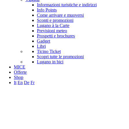
Informazioni turistiche e indirizzi
Info Points
Come arrivare e muoversi
Sconti e promozioni
Lugano à la Carte
Previsioni meteo
Prospetti e brochures
Gadget
Libri
Ticino Ticket
Scopri tutte le promozioni
Lugano in bici
MICE
Offerte
Shop
It
En
De
Fr