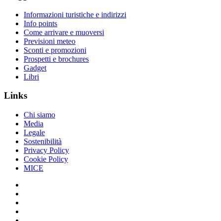
Informazioni turistiche e indirizzi
Info points
Come arrivare e muoversi
Previsioni meteo
Sconti e promozioni
Prospetti e brochures
Gadget
Libri
Links
Chi siamo
Media
Legale
Sostenibilità
Privacy Policy
Cookie Policy
MICE