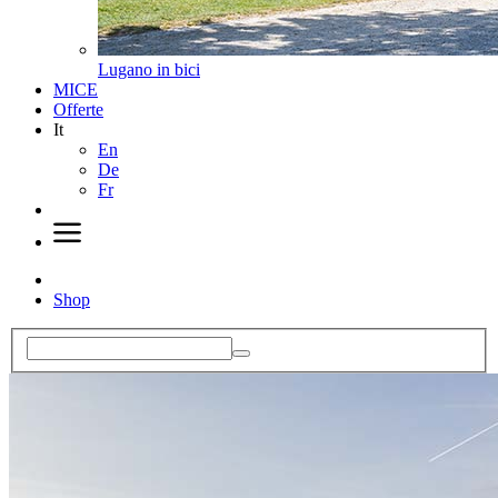
Lugano in bici
MICE
Offerte
It
En
De
Fr
Shop