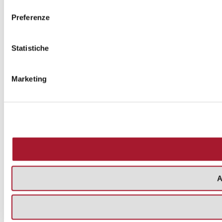
consenso
Preferenze
Statistiche
Marketing
A