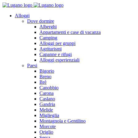
Alloggi
Dove dormire
Alberghi
Appartamenti e case di vacanza
Camping
Alloggi per gruppi
Agriturismi
Capanne e rifugi
Alloggi esperienziali
Paesi
Bigorio
Breno
Brè
Canobbio
Carona
Caslano
Gandria
Melide
Miglieglia
Montagnola e Gentilino
Morcote
Origlio
Sessa