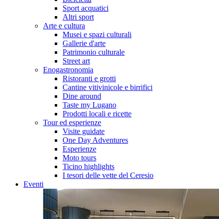
Sport acquatici
Altri sport
Arte e cultura
Musei e spazi culturali
Gallerie d'arte
Patrimonio culturale
Street art
Enogastronomia
Ristoranti e grotti
Cantine vitivinicole e birrifici
Dine around
Taste my Lugano
Prodotti locali e ricette
Tour ed esperienze
Visite guidate
One Day Adventures
Esperienze
Moto tours
Ticino highlights
I tesori delle vette del Ceresio
Eventi