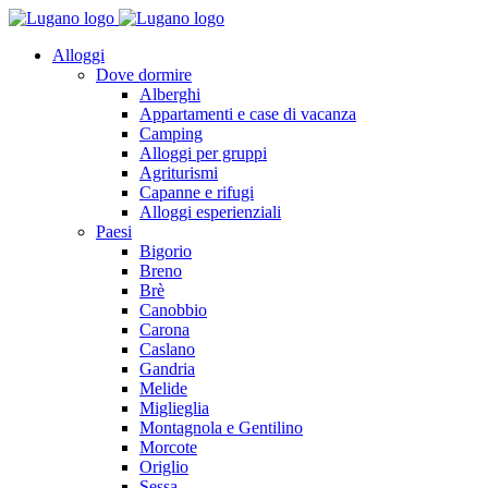
Alloggi
Dove dormire
Alberghi
Appartamenti e case di vacanza
Camping
Alloggi per gruppi
Agriturismi
Capanne e rifugi
Alloggi esperienziali
Paesi
Bigorio
Breno
Brè
Canobbio
Carona
Caslano
Gandria
Melide
Miglieglia
Montagnola e Gentilino
Morcote
Origlio
Sessa