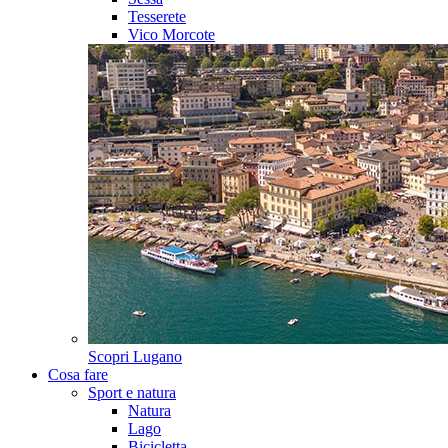
Tesserete
Vico Morcote
Scopri
Lugano
Cosa fare
Sport e natura
Natura
Lago
Bicicletta