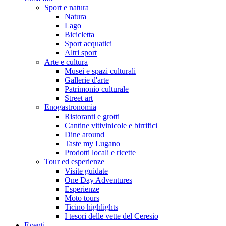
Sport e natura
Natura
Lago
Bicicletta
Sport acquatici
Altri sport
Arte e cultura
Musei e spazi culturali
Gallerie d'arte
Patrimonio culturale
Street art
Enogastronomia
Ristoranti e grotti
Cantine vitivinicole e birrifici
Dine around
Taste my Lugano
Prodotti locali e ricette
Tour ed esperienze
Visite guidate
One Day Adventures
Esperienze
Moto tours
Ticino highlights
I tesori delle vette del Ceresio
Eventi