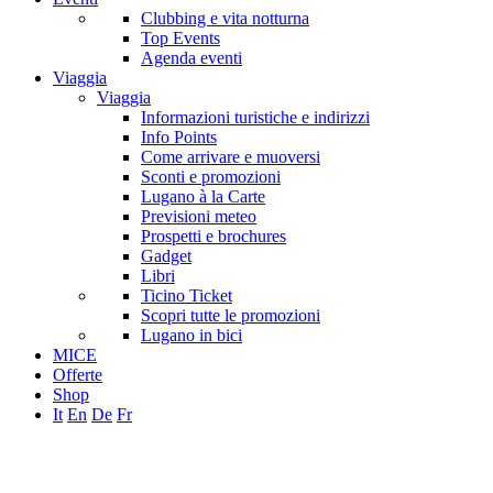
Clubbing e vita notturna
Top Events
Agenda eventi
Viaggia
Viaggia
Informazioni turistiche e indirizzi
Info Points
Come arrivare e muoversi
Sconti e promozioni
Lugano à la Carte
Previsioni meteo
Prospetti e brochures
Gadget
Libri
Ticino Ticket
Scopri tutte le promozioni
Lugano in bici
MICE
Offerte
Shop
It
En
De
Fr