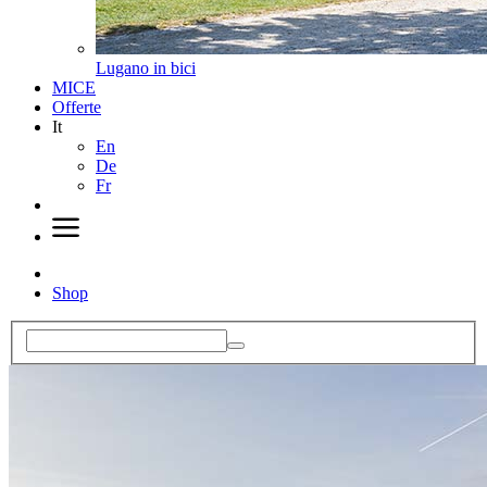
Lugano in bici
MICE
Offerte
It
En
De
Fr
Shop