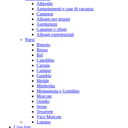
Alberghi
Appartamenti e case di vacanza
Camping
Alloggi per gruppi
Agriturismi
Capanne e rifugi
Alloggi esperienziali
Paesi
Bigorio
Breno
Brè
Canobbio
Carona
Caslano
Gandria
Melide
Miglieglia
Montagnola e Gentilino
Morcote
Origlio
Sessa
Tesserete
Vico Morcote
Lugano
Cosa fare