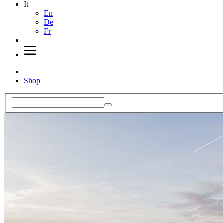
It
En
De
Fr
Shop