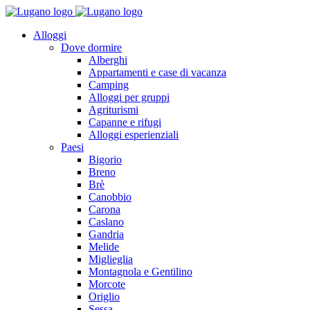
Alloggi
Dove dormire
Alberghi
Appartamenti e case di vacanza
Camping
Alloggi per gruppi
Agriturismi
Capanne e rifugi
Alloggi esperienziali
Paesi
Bigorio
Breno
Brè
Canobbio
Carona
Caslano
Gandria
Melide
Miglieglia
Montagnola e Gentilino
Morcote
Origlio
Sessa