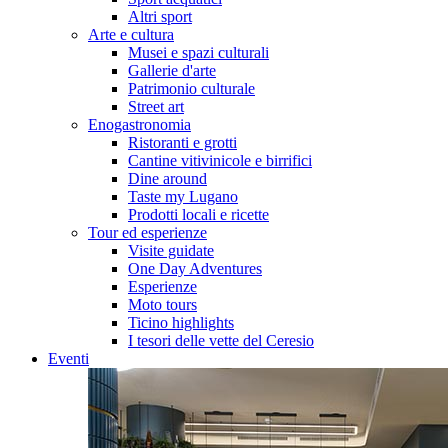
Altri sport
Arte e cultura
Musei e spazi culturali
Gallerie d'arte
Patrimonio culturale
Street art
Enogastronomia
Ristoranti e grotti
Cantine vitivinicole e birrifici
Dine around
Taste my Lugano
Prodotti locali e ricette
Tour ed esperienze
Visite guidate
One Day Adventures
Esperienze
Moto tours
Ticino highlights
I tesori delle vette del Ceresio
Eventi