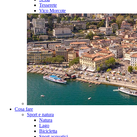
Tesserete
Vico Morcote
Cosa fare
Sport e natura
Natura
Lago
Bicicletta
Sport acquatici