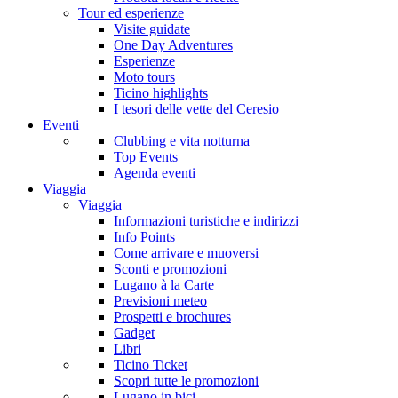
Tour ed esperienze
Visite guidate
One Day Adventures
Esperienze
Moto tours
Ticino highlights
I tesori delle vette del Ceresio
Eventi
Clubbing e vita notturna
Top Events
Agenda eventi
Viaggia
Viaggia
Informazioni turistiche e indirizzi
Info Points
Come arrivare e muoversi
Sconti e promozioni
Lugano à la Carte
Previsioni meteo
Prospetti e brochures
Gadget
Libri
Ticino Ticket
Scopri tutte le promozioni
Lugano in bici