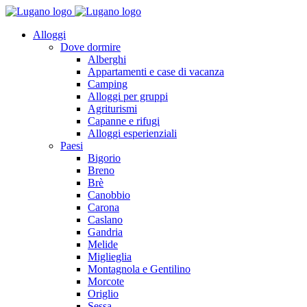
Alloggi
Dove dormire
Alberghi
Appartamenti e case di vacanza
Camping
Alloggi per gruppi
Agriturismi
Capanne e rifugi
Alloggi esperienziali
Paesi
Bigorio
Breno
Brè
Canobbio
Carona
Caslano
Gandria
Melide
Miglieglia
Montagnola e Gentilino
Morcote
Origlio
Sessa