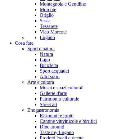
Montagnola e Gentilino
Morcote
Origlio
Sessa
Tesserete
Vico Morcote
Lugano
Cosa fare
Sport e natura
Natura
Lago
Bicicletta
Sport acquatici
Altri sport
Arte e cultura
Musei e spazi culturali
Gallerie d'arte
Patrimonio culturale
Street art
Enogastronomia
Ristoranti e grotti
Cantine vitivinicole e birrifici
Dine around
Taste my Lugano
Prodotti locali e ricette