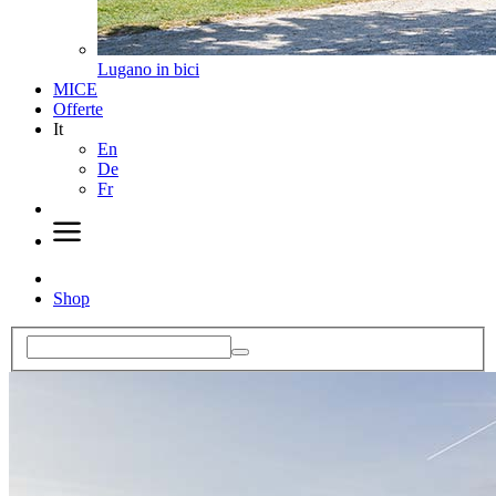
Lugano in bici
MICE
Offerte
It
En
De
Fr
Shop