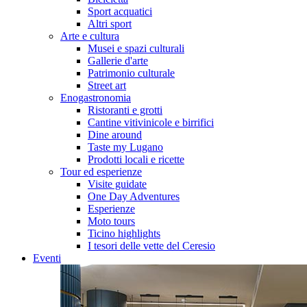
Sport acquatici
Altri sport
Arte e cultura
Musei e spazi culturali
Gallerie d'arte
Patrimonio culturale
Street art
Enogastronomia
Ristoranti e grotti
Cantine vitivinicole e birrifici
Dine around
Taste my Lugano
Prodotti locali e ricette
Tour ed esperienze
Visite guidate
One Day Adventures
Esperienze
Moto tours
Ticino highlights
I tesori delle vette del Ceresio
Eventi