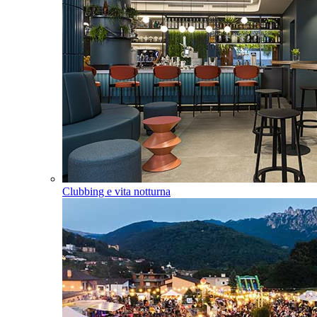
Clubbing e vita notturna