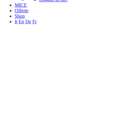
MICE
Offerte
Shop
It
En
De
Fr