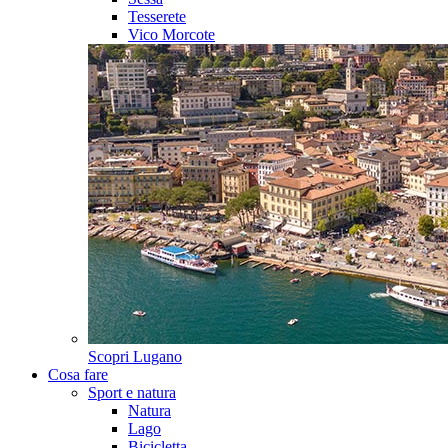
Tesserete
Vico Morcote
Scopri
Lugano
Cosa fare
Sport e natura
Natura
Lago
Bicicletta