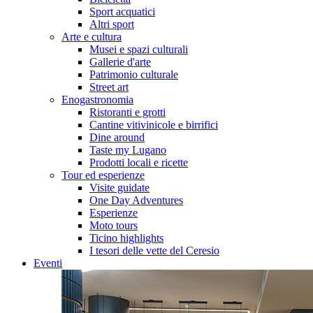
Sport acquatici
Altri sport
Arte e cultura
Musei e spazi culturali
Gallerie d'arte
Patrimonio culturale
Street art
Enogastronomia
Ristoranti e grotti
Cantine vitivinicole e birrifici
Dine around
Taste my Lugano
Prodotti locali e ricette
Tour ed esperienze
Visite guidate
One Day Adventures
Esperienze
Moto tours
Ticino highlights
I tesori delle vette del Ceresio
Eventi