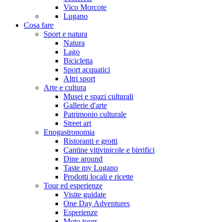
Vico Morcote
Lugano
Cosa fare
Sport e natura
Natura
Lago
Bicicletta
Sport acquatici
Altri sport
Arte e cultura
Musei e spazi culturali
Gallerie d'arte
Patrimonio culturale
Street art
Enogastronomia
Ristoranti e grotti
Cantine vitivinicole e birrifici
Dine around
Taste my Lugano
Prodotti locali e ricette
Tour ed esperienze
Visite guidate
One Day Adventures
Esperienze
Moto tours