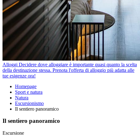
Alloggi
Decidere dove alloggiare è importante quasi quanto la scelta
della destinazione stessa. Prenota l'offerta di alloggio più adatta alle
tue esigenze ora!
Homepage
Sport e natura
Natura
Escursionismo
Il sentiero panoramico
Il sentiero panoramico
Escursione