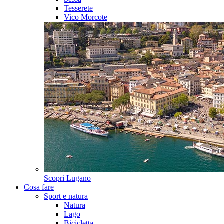
Tesserete
Vico Morcote
Scopri
Lugano
Cosa fare
Sport e natura
Natura
Lago
Bicicletta