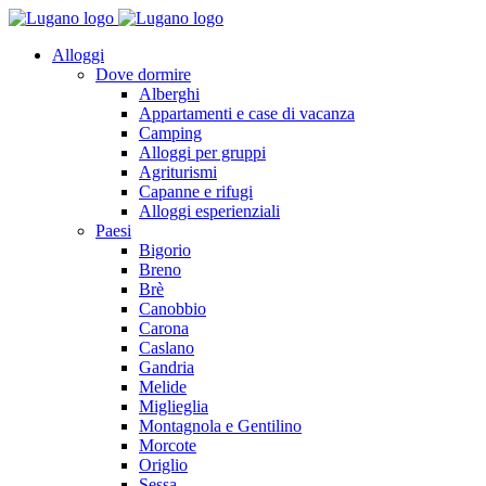
Alloggi
Dove dormire
Alberghi
Appartamenti e case di vacanza
Camping
Alloggi per gruppi
Agriturismi
Capanne e rifugi
Alloggi esperienziali
Paesi
Bigorio
Breno
Brè
Canobbio
Carona
Caslano
Gandria
Melide
Miglieglia
Montagnola e Gentilino
Morcote
Origlio
Sessa