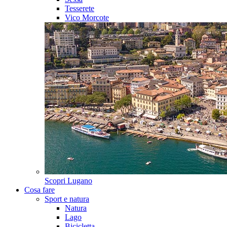
Tesserete
Vico Morcote
Scopri
Lugano
Cosa fare
Sport e natura
Natura
Lago
Bicicletta