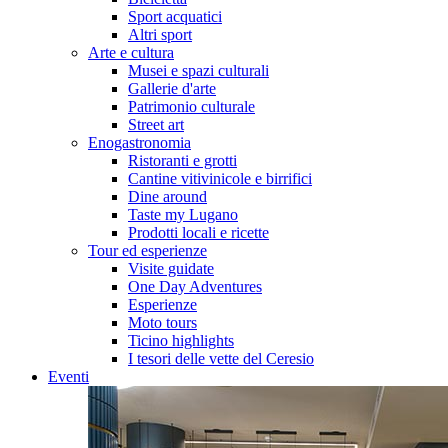
Sport acquatici
Altri sport
Arte e cultura
Musei e spazi culturali
Gallerie d'arte
Patrimonio culturale
Street art
Enogastronomia
Ristoranti e grotti
Cantine vitivinicole e birrifici
Dine around
Taste my Lugano
Prodotti locali e ricette
Tour ed esperienze
Visite guidate
One Day Adventures
Esperienze
Moto tours
Ticino highlights
I tesori delle vette del Ceresio
Eventi