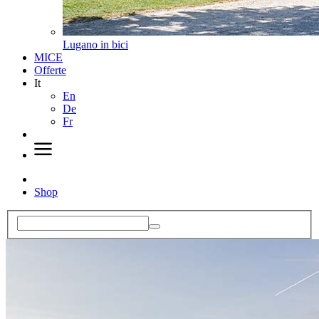
Lugano in bici
MICE
Offerte
It
En
De
Fr
Shop