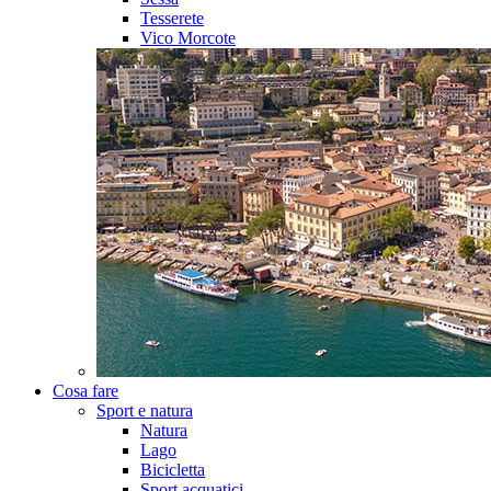
Tesserete
Vico Morcote
Cosa fare
Sport e natura
Natura
Lago
Bicicletta
Sport acquatici