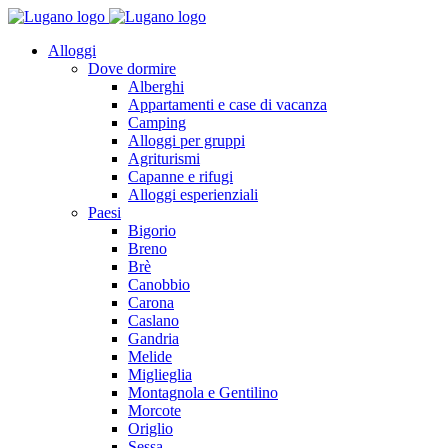
Alloggi
Dove dormire
Alberghi
Appartamenti e case di vacanza
Camping
Alloggi per gruppi
Agriturismi
Capanne e rifugi
Alloggi esperienziali
Paesi
Bigorio
Breno
Brè
Canobbio
Carona
Caslano
Gandria
Melide
Miglieglia
Montagnola e Gentilino
Morcote
Origlio
Sessa