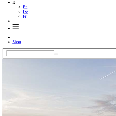
It
En
De
Fr
Shop