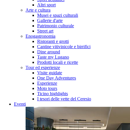
Altri sport
Arte e cultura
Musei e spazi culturali
Gallerie d'arte
Patrimonio culturale
Street art
Enogastronomia
Ristoranti e grotti
Cantine vitivinicole e birrifici
Dine around
Taste my Lugano
Prodotti locali e ricette
Tour ed esperienze
Visite guidate
One Day Adventures
Esperienze
Moto tours
Ticino highlights
I tesori delle vette del Ceresio
Eventi