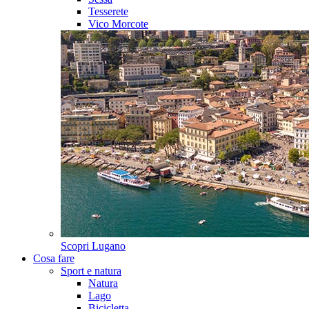
Tesserete
Vico Morcote
Scopri
Lugano
Cosa fare
Sport e natura
Natura
Lago
Bicicletta