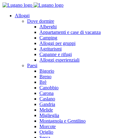
Alloggi
Dove dormire
Alberghi
Appartamenti e case di vacanza
Camping
Alloggi per gruppi
Agriturismi
Capanne e rifugi
Alloggi esperienziali
Paesi
Bigorio
Breno
Brè
Canobbio
Carona
Caslano
Gandria
Melide
Miglieglia
Montagnola e Gentilino
Morcote
Origlio
Sessa