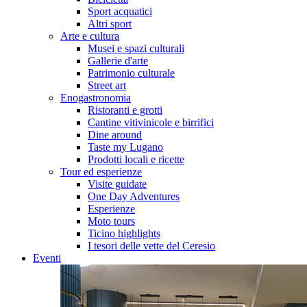
Sport acquatici
Altri sport
Arte e cultura
Musei e spazi culturali
Gallerie d'arte
Patrimonio culturale
Street art
Enogastronomia
Ristoranti e grotti
Cantine vitivinicole e birrifici
Dine around
Taste my Lugano
Prodotti locali e ricette
Tour ed esperienze
Visite guidate
One Day Adventures
Esperienze
Moto tours
Ticino highlights
I tesori delle vette del Ceresio
Eventi