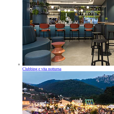
Clubbing e vita notturna