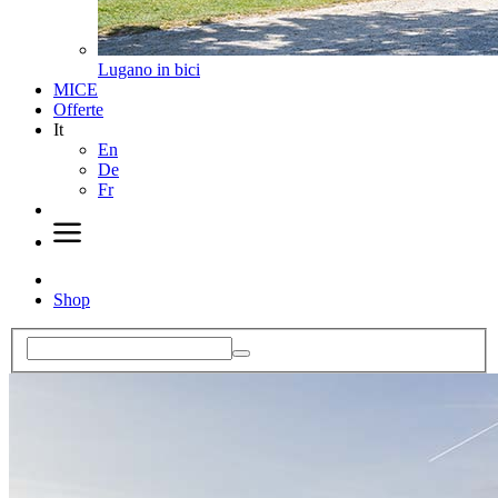
Lugano in bici
MICE
Offerte
It
En
De
Fr
Shop