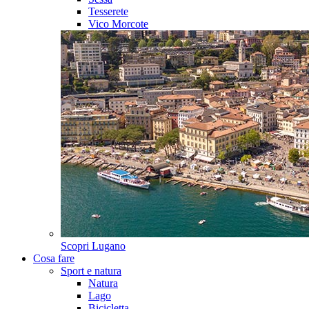
Tesserete
Vico Morcote
Scopri
Lugano
Cosa fare
Sport e natura
Natura
Lago
Bicicletta