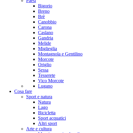
Paesi
Bigorio
Breno
Brè
Canobbio
Carona
Caslano
Gandria
Melide
Miglieglia
Montagnola e Gentilino
Morcote
Origlio
Sessa
Tesserete
Vico Morcote
Lugano
Cosa fare
Sport e natura
Natura
Lago
Bicicletta
Sport acquatici
Altri sport
Arte e cultura