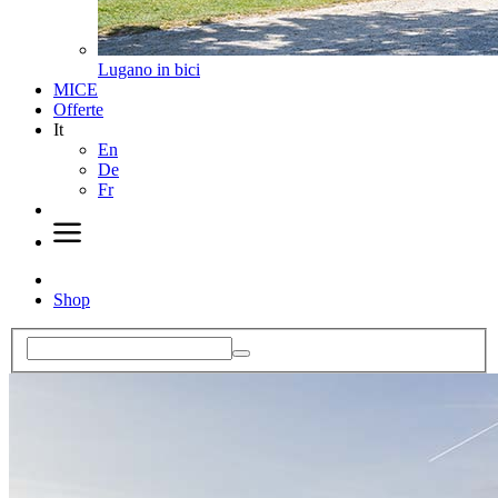
Lugano in bici
MICE
Offerte
It
En
De
Fr
Shop