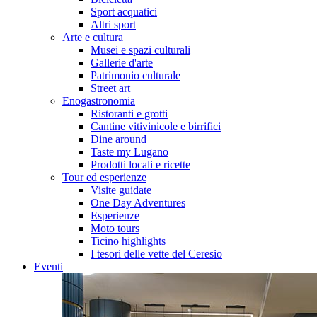
Sport acquatici
Altri sport
Arte e cultura
Musei e spazi culturali
Gallerie d'arte
Patrimonio culturale
Street art
Enogastronomia
Ristoranti e grotti
Cantine vitivinicole e birrifici
Dine around
Taste my Lugano
Prodotti locali e ricette
Tour ed esperienze
Visite guidate
One Day Adventures
Esperienze
Moto tours
Ticino highlights
I tesori delle vette del Ceresio
Eventi