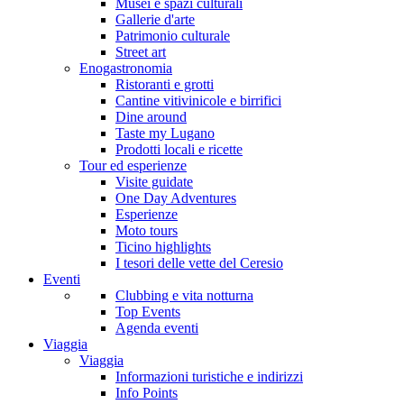
Musei e spazi culturali
Gallerie d'arte
Patrimonio culturale
Street art
Enogastronomia
Ristoranti e grotti
Cantine vitivinicole e birrifici
Dine around
Taste my Lugano
Prodotti locali e ricette
Tour ed esperienze
Visite guidate
One Day Adventures
Esperienze
Moto tours
Ticino highlights
I tesori delle vette del Ceresio
Eventi
Clubbing e vita notturna
Top Events
Agenda eventi
Viaggia
Viaggia
Informazioni turistiche e indirizzi
Info Points