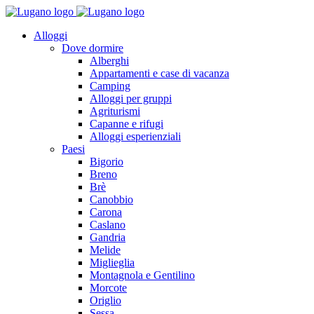
Alloggi
Dove dormire
Alberghi
Appartamenti e case di vacanza
Camping
Alloggi per gruppi
Agriturismi
Capanne e rifugi
Alloggi esperienziali
Paesi
Bigorio
Breno
Brè
Canobbio
Carona
Caslano
Gandria
Melide
Miglieglia
Montagnola e Gentilino
Morcote
Origlio
Sessa