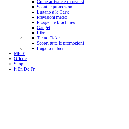
Come arrivare e muoversi
Sconti e promozioni
Lugano à la Carte
Previsioni meteo
Prospetti e brochures
Gadget
Libri
Ticino Ticket
Scopri tutte le promozioni
Lugano in bici
MICE
Offerte
Shop
It
En
De
Fr